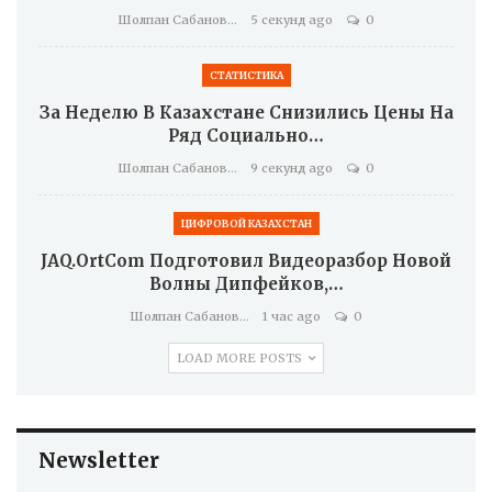
Шолпан Сабанова
5 секунд ago
0
СТАТИСТИКА
За Неделю В Казахстане Снизились Цены На
Ряд Социально…
Шолпан Сабанова
9 секунд ago
0
ЦИФРОВОЙ КАЗАХСТАН
JAQ.OrtCom Подготовил Видеоразбор Новой
Волны Дипфейков,…
Шолпан Сабанова
1 час ago
0
LOAD MORE POSTS
Newsletter