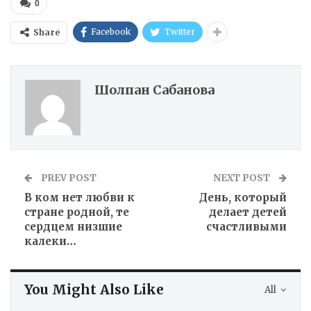
0
Facebook
Twitter
Share
Шолпан Сабанова
PREV POST
NEXT POST
В ком нет любви к
День, который
стране родной, те
делает детей
сердцем низшие
счастливыми
калеки…
You Might Also Like
All