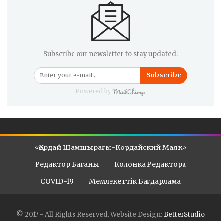
Subscribe our newsletter to stay updated.
Subscribe
Powered by
«Қордай Шамшырағы-Кордайский Маяк»
Редактор Бағаны
Колонка Редактора
COVID-19
Мемлекеттік Бағдарлама
© 2017 - All Rights Reserved.
Website Design:
BetterStudio