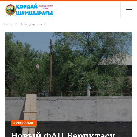
Home
Официально
ОФИЦИАЛЬНО
Новый ФАП Бериктасу