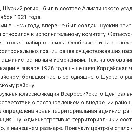
, Шуский регион был в составе Алматинского уез
ября 1921 года.
ми в 1925 году, впервые был создан Шуский райо
н относился к исполнительному комитету Жетысус
тво только набирало силы. Особенности располож
ерриториальных границ ранее существовавших на
-административным изменениям. Так, на основани
кации в январе 1928 года нынешняя Кордайская ч
айоном, большая часть сегодняшнего Шуского ра
скому району.
ружная классификация Всероссийского Централь
оответствии с постановлением о внедрении район
а определена новая территориальная администра
анция Шу. Административно-территориальный сос
о, в нынешнем размере. Поначалу центром стало 