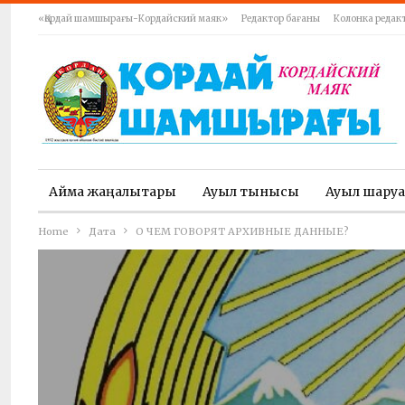
«Қордай шамшырағы-Кордайский маяк»
Редактор бағаны
Колонка редак
Аймақ жаңалықтары
Ауыл тынысы
Ауыл шару
Home
Дата
О ЧЕМ ГОВОРЯТ АРХИВНЫЕ ДАННЫЕ?