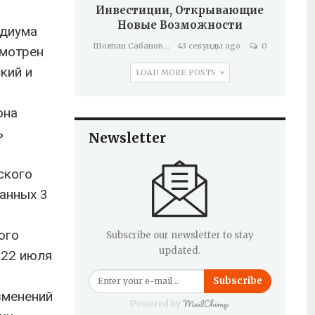
Инвестиции, Открывающие
Новые Возможности
идиума
Шолпан Сабанова
43 секунды ago
0
смотрен
кий и
LOAD MORE POSTS
она
ь
Newsletter
ского
данных 3
ого
Subscribe our newsletter to stay
updated.
 22 июля
Subscribe
зменений
Powered by