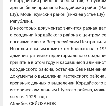
в Кордайский район не внесли. Так, в Шуско
зрения были признаны Кордайский район (Рай
Шу), Мойынкумский район (нижнее устье Шу)
Републики.
В некоторых документах значится разная дат
о создании Кордайского района с центром с
органами власти Всероссийским Центральн
Исполнительным комитетом Казахстана в 193
административно-территориального создания
принятые в этом году и касавшиеся админис
Кордайского района, остались без изменения
документы о выделении Кастекского района 
архивных данных о выделении Кордайского ра
историческим данным Шуского района, можно
января 1928 года.
Абдибек СЕЙЛХАНОВ