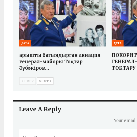
ДАТА
ДАТА
Ғарышты бағындырған авиация
ПОКОРИТ
генерал-майоры Тоқтар
ГЕНЕРАЛ
Әубәкіров…
ТОКТАРУ
PREV
NEXT
Leave A Reply
Your email 