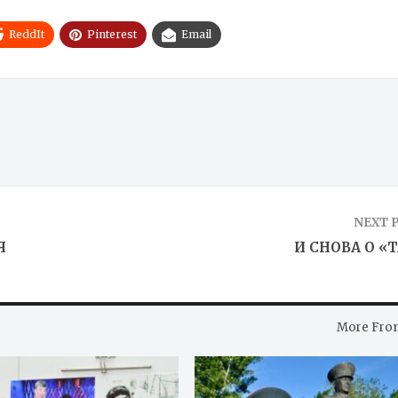
ReddIt
Pinterest
Email
NEXT 
Я
И СНОВА О «
More Fro