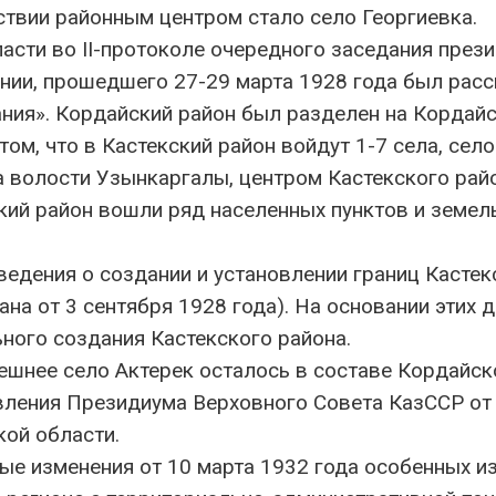
ствии районным центром стало село Георгиевка.
сти во ІІ-протоколе очередного заседания през
нии, прошедшего 27-29 марта 1928 года был рас
ния». Кордайский район был разделен на Кордайс
ом, что в Кастекский район войдут 1-7 села, село
а волости Узынкаргалы, центром Кастекского рай
кий район вошли ряд населенных пунктов и земел
ведения о создании и установлении границ Кастек
на от 3 сентября 1928 года). На основании этих 
ного создания Кастекского района.
нешнее село Актерек осталось в составе Кордайск
вления Президиума Верховного Совета КазССР от
кой области.
е изменения от 10 марта 1932 года особенных и