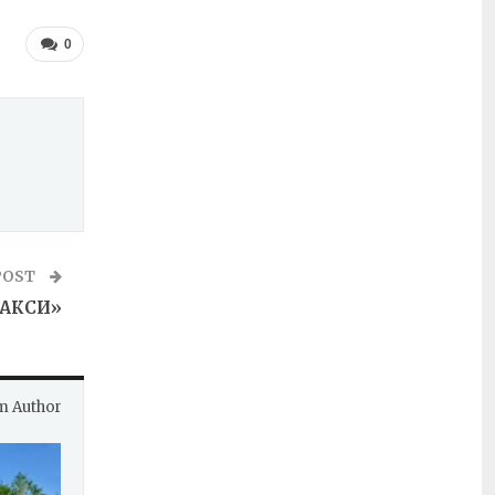
0
POST
ТАКСИ»
m Author