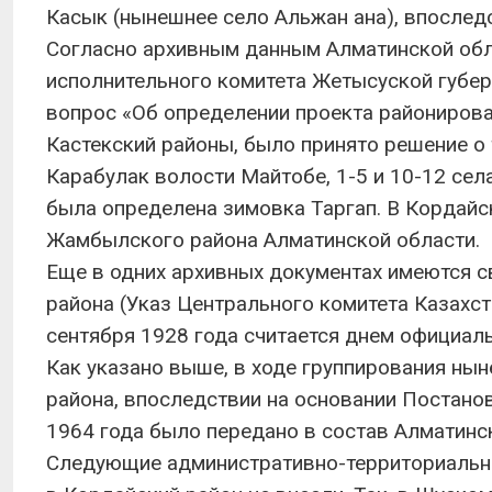
Касык (нынешнее село Альжан ана), впослед
Согласно архивным данным Алматинской обла
исполнительного комитета Жетысуской губер
вопрос «Об определении проекта районирова
Кастекский районы, было принято решение о т
Карабулак волости Майтобе, 1-5 и 10-12 сел
была определена зимовка Таргап. В Кордайс
Жамбылского района Алматинской области.
Еще в одних архивных документах имеются с
района (Указ Центрального комитета Казахста
сентября 1928 года считается днем официаль
Как указано выше, в ходе группирования ны
района, впоследствии на основании Постано
1964 года было передано в состав Алматинс
Следующие административно-территориальны