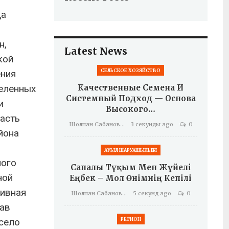
да
н,
Latest News
кой
СЕЛЬСКОЕ ХОЗЯЙСТВО
ения
селенных
Качественные Семена И
Системный Подход — Основа
и
Высокого…
асть
Шолпан Сабанова
3 секунды ago
0
йона
АУЫЛ ШАРУАШЫЛЫҒЫ
ного
Сапалы Тұқым Мен Жүйелі
ной
Еңбек – Мол Өнімнің Кепілі
тивная
Шолпан Сабанова
5 секунд ago
0
тав
село
РЕГИОН