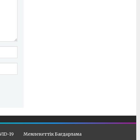
VID-19
Мемлекеттік Бағдарлама