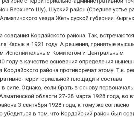
м регионе с территориально-административной точ
он Верхнего Шу), Шуский район (Среднее устье р
 Алматинского уезда Жетысуской губернии Кыргы
а создания Кордайского района. Так, встречаютс
ела Касык в 1921 году. А решения, принятые высш
ым Исполнительным Комитетом и Центральным
0 году в качестве основания определения нынеш
 Кордайского района противоречат этому. Т.к. ре
тративно-территориальной площади и состава
 в силе. Однако, если брать в основу первоначал
Алматинской области 27-28 марта 1928 года, во 
йона 3 сентября 1928 года, к тому же согласно
 убедиться в том, что Кордайский район был соз