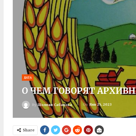
ДАТА
О ЧЕМ ГОВОРЯТ АРХИВ
On
Янв 25, 2023
By
Шолпан Сабанова
Share