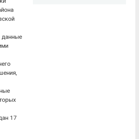
ки
айона
зской
я данные
ими
него
шения,
ьные
вторых
дан 17