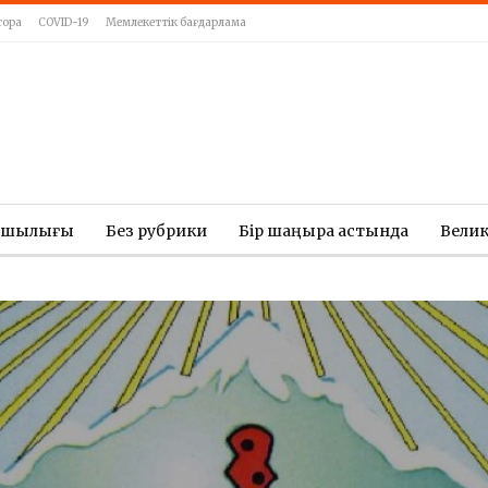
тора
COVID-19
Мемлекеттік бағдарлама
ашылығы
Без рубрики
Бір шаңырақ астында
Вели