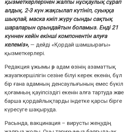
қ
ызметкерлерінен
жалпы н
ұ
с
қ
аулы
қ
с
ұ
рап
алды
қ
. 2-3 к
ү
н
жа
қ
сылап
к
ү
тініп
, суы
ққ
а
шы
қ
пай
, маска киіп ж
ү
ру
сынды са
қ
ты
қ
шараларын орындайтын боламыз. Енді 21
к
ү
ннен
кейін екінші компонентін алу
ғ
а
келеміз»,
— дейді «Қордай шамшырағы»
қызметкерлері.
Редакция ұжымы әр адам өзінің азаматтық
жауапкершілігін сезіне білуі керек екенін, бұл
бір ғана адамның денсаулығының емес бүкіл
қоғамның қауіпсіздігі екенін алға тартуда және
барша қордайлықтарды індетке қарсы бірге
күресуге шақыруда.
Расында, вакцинация – вирусты жеңудің
жалғыз жолы. Оны тарихымыз баяғыда-ақ