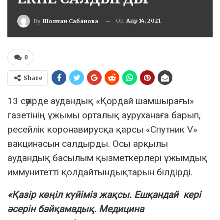
On
Апр 14, 2021
By
Шолпан Сабанова
0
Share
13 сәуірде аудандық «Қордай шамшырағы»
газетінің ұжымы орталық ауруханаға барып,
ресейлік коронавирусқа қарсы «Спутник V»
вакцинасын салдырды. Осы арқылы
аудандық басылым қызметкерлері ұжымдық
иммунитетті қолдайтындықтарын білдірді.
«
Қ
азір
к
өң
іл
к
ү
йіміз
жа
қ
сы
. Еш
қ
андай
кері
ә
серін
бай
қ
амады
қ
. Медицина