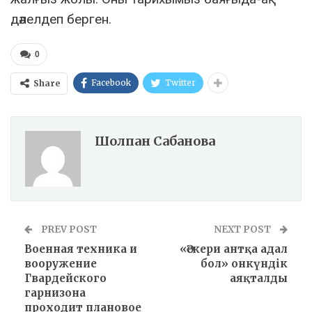
дәлелдеп берген.
0
Facebook
Twitter
Share
Шолпан Сабанова
PREV POST
NEXT POST
Военная техника и
«Әскери антқа адал
вооружение
бол» онкүндік
Гвардейского
аяқталды
гарнизона
проходит плановое