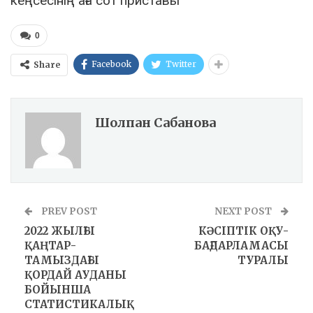
кеңсесінің аға сот приставы
0
Facebook
Twitter
Share
Шолпан Сабанова
PREV POST
NEXT POST
2022 ЖЫЛҒЫ
КӘСІПТІК ОҚУ-
ҚАҢТАР-
БАҒДАРЛАМАСЫ
ТАМЫЗДАҒЫ
ТУРАЛЫ
ҚОРДАЙ АУДАНЫ
БОЙЫНША
СТАТИСТИКАЛЫҚ