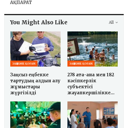
АҚПАРАТ
You Might Also Like
All
ЗАҢ ЖӘНЕ ҚОҒАМ
ЗАҢ ЖӘНЕ ҚОҒАМ
Заңсыз еңбекке
278 ата-ана мен 182
тартудың алдын алу
кәсіпкерлік
жұмыстары
субъектісі
жүргізілді
жауапкершілікке…