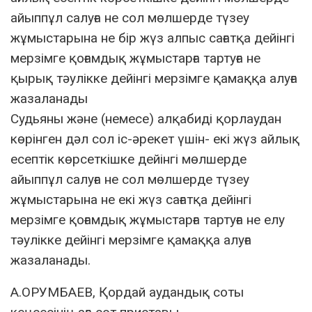
айыппұл салуға не сол мөлшерде түзеу
жұмыстарына не бір жүз алпыс сағатқа дейiнгi
мерзiмге қоғамдық жұмыстарға тартуға не
қырық тәулікке дейінгі мерзімге қамаққа алуға
жазаланады
Судьяны және (немесе) алқабидi қорлаудан
көрiнген дәл сол іс-әрекет үшін- екі жүз айлық
есептiк көрсеткiшке дейiнгi мөлшерде
айыппұл салуға не сол мөлшерде түзеу
жұмыстарына не екі жүз сағатқа дейінгі
мерзімге қоғамдық жұмыстарға тартуға не елу
тәулікке дейінгі мерзімге қамаққа алуға
жазаланады.
А.ОРУМБАЕВ, Қордай аудандық соты