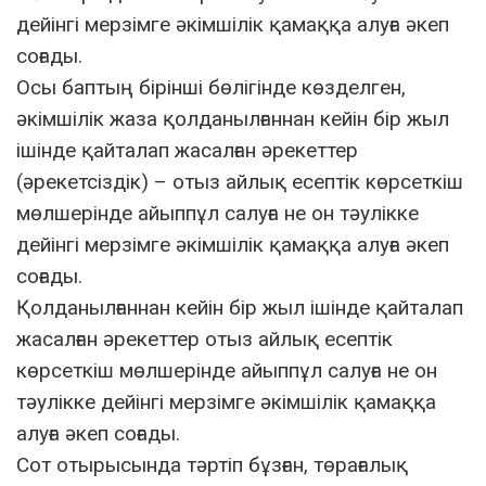
дейінгі мерзімге әкімшілік қамаққа алуға әкеп
соғады.
Осы баптың бiрiншi бөлiгiнде көзделген,
әкiмшiлiк жаза қолданылғаннан кейiн бiр жыл
iшiнде қайталап жасалған әрекеттер
(әрекетсiздiк) – отыз айлық есептiк көрсеткiш
мөлшерiнде айыппұл салуға не он тәулікке
дейінгі мерзімге әкімшілік қамаққа алуға әкеп
соғады.
Қолданылғаннан кейін бір жыл ішінде қайталап
жасалған әрекеттер отыз айлық есептік
көрсеткіш мөлшерінде айыппұл салуға не он
тәулікке дейінгі мерзімге әкімшілік қамаққа
алуға әкеп соғады.
Сот отырысында тәртіп бұзған, төрағалық