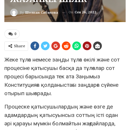
On
Сен 26, 2022
By
Шолпан Сабанова
0
Share
Жеке тұлға немесе заңды тұлға өкілі және сот
процесіне қатысушы басқа да тұлғалар сот
процесі барысында тек ата Заңымыз
Конституцияға қолданыстағы заңдарға сүйене
отырып шығарады.
Процеске қатысушылардың және өзге де
адамдардың қатысуынсыз соттың істі одан
әрі қарауы мүмкін болмайтын жағдайларда,