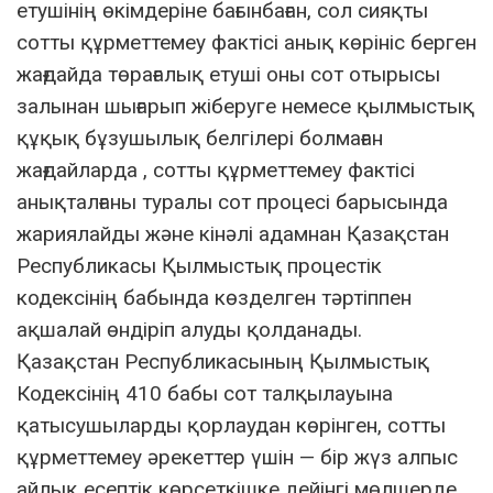
етушінің өкімдеріне бағынбаған, сол сияқты
сотты құрметтемеу фактісі анық көрініс берген
жағдайда төрағалық етуші оны сот отырысы
залынан шығарып жіберуге немесе қылмыстық
құқық бұзушылық белгілері болмаған
жағдайларда , сотты құрметтемеу фактісі
анықталғаны туралы сот процесі барысында
жариялайды және кінәлі адамнан Қазақстан
Республикасы Қылмыстық процестік
кодексінің бабында көзделген тәртіппен
ақшалай өндіріп алуды қолданады.
Қазақстан Республикасының Қылмыстық
Кодексінің 410 бабы сот талқылауына
қатысушыларды қорлаудан көрiнген, сотты
құрметтемеу әрекеттер үшін — бір жүз алпыс
айлық есептiк көрсеткiшке дейiнгi мөлшерде