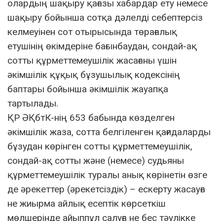
олардың шақыру қағазы хабардар ету немесе
шақыру бойынша сотқа дәлелді себептерсіз
келмеуінен сот отырысында төрағалық
етушінің өкімдеріне бағынбаудан, сондай-ақ
сотты құрметтемеушілік жасағаны үшін
әкімшілік құқық бұзушылық кодексінің
баптары бойынша әкімшілік жауапқа
тартылады.
ҚР ӘҚбтК-нің 653 бабында көзделген
әкімшілік жаза, сотта белгіленген қағидаларды
бұзудан көрiнген сотты құрметтемеушiлiк,
сондай-ақ сотты және (немесе) судьяны
құрметтемеушiлiк туралы анық көрінетін өзге
де әрекеттер (әрекетсiздiк) – ескерту жасауға
не жиырма айлық есептiк көрсеткiш
мөлшерiнде айыппұл салуға не бес тәулікке