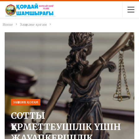
Home
Заң және қоғам
ЗАҢ ЖӘНЕ ҚОҒАМ
СОТТЫ
ҚҰРМЕТТЕУШІЛІК ҮШІН
ЖАУАПКЕРШІЛІК