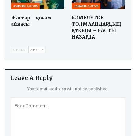
ЗАҢ ЖӘНЕ ҚОҒАМ
ЗАҢ ЖӘНЕ ҚОҒАМ
Жастар – қоғам
КӘМЕЛЕТКЕ
айнасы
ТОЛМАҒАНДАРДЫҢ
ҚҰҚЫҒЫ – БАСТЫ
НАЗАРДА
PREV
NEXT
Leave A Reply
Your email address will not be published.