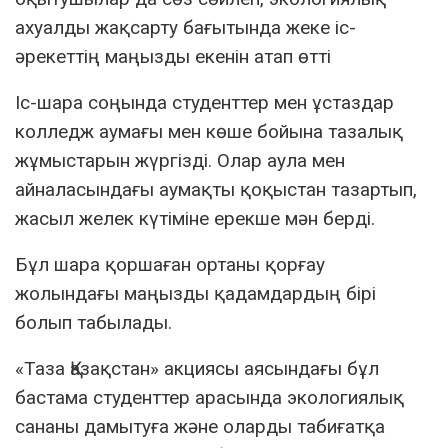
ахуалды жақсарту бағытында жеке іс-
әрекеттің маңызды екенін атап өтті
Іс-шара соңында студенттер мен ұстаздар
колледж аумағы мен көше бойына тазалық
жұмыстарын жүргізді. Олар аула мен
айналасындағы аумақты қоқыстан тазартып,
жасыл желек күтіміне ерекше мән берді.
Бұл шара қоршаған ортаны қорғау
жолындағы маңызды қадамдардың бірі
болып табылады.
«Таза Қазақстан» акциясы аясындағы бұл
бастама студенттер арасында экологиялық
сананы дамытуға және оларды табиғатқа