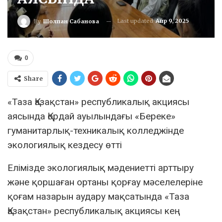
Last updated
Апр 9, 2025
By
Шолпан Сабанова
0
Share
«Таза Қазақстан» республикалық акциясы
аясында Қордай ауылындағы «Береке»
гуманитарлық-техникалық колледжінде
экологиялық кездесу өтті
Елімізде экологиялық мәдениетті арттыру
және қоршаған ортаны қорғау мәселелеріне
қоғам назарын аудару мақсатында «Таза
Қазақстан» республикалық акциясы кең