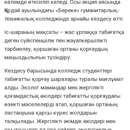
көлемде өткізіліп келеді. Осы акция аясында
Қордай ауылындағы «Береке» гуманитарлық-
техникалық колледжінде арнайы кездесу өтті.
Іс-шараның мақсаты – жас ұрпаққа табиғатқа
деген сүйіспеншілік пен жауапкершілікті
тәрбиелеу, қоршаған ортаны қорғаудың
маңыздылығын түсіндіру.
Кездесу барысында колледж студенттері
табиғатты қорғау шаралары туралы мағлұмат
алды. Эколог мамандар мен жергілікті
қоғамдастық өкілдері табиғатты қорғаудағы
өзекті мәселелерді атап, қоршаған ортаның
ластануына қарсы күрес жолдарын
талқылады. Жергілікті әкімдік өкілдері мен
оқытушылар да сөз сөйлеп, экологиялық