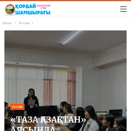
Home
Ресми
РЕСМИ
«ТАЗА ҚАЗАҚСТАН»
АЯСЫНДА