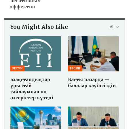
негативных
эффектов
You Might Also Like
All
РЕСМИ
РЕСМИ
Қазақстандықтар
Басты назарда —
Құрылтай
балалар қауіпсіздігі
сайлауынан оң
өзгерістер күтеді