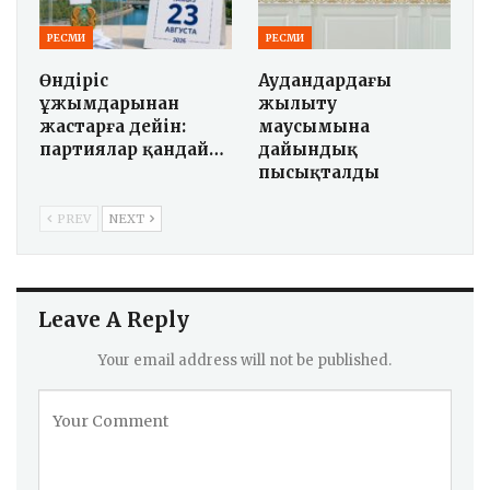
РЕСМИ
РЕСМИ
Өндіріс
Аудандардағы
ұжымдарынан
жылыту
жастарға дейін:
маусымына
партиялар қандай…
дайындық
пысықталды
PREV
NEXT
Leave A Reply
Your email address will not be published.