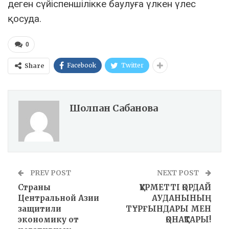
деген сүйіспеншілікке баулуға үлкен үлес
қосуда.
0
Facebook
Twitter
Share
Шолпан Сабанова
PREV POST
NEXT POST
Страны
ҚҰРМЕТТІ ҚОРДАЙ
Центральной Азии
АУДАНЫНЫҢ
защитили
ТҰРҒЫНДАРЫ МЕН
экономику от
ҚОНАҚТАРЫ!