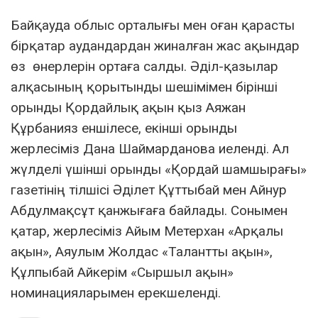
Байқауда облыс орталығы мен оған қарасты
бірқатар аудандардан жиналған жас ақындар
өз өнерлерін ортаға салды. Әділ-қазылар
алқасының қорытынды шешімімен бірінші
орынды Қордайлық ақын қыз Аяжан
Құрбанияз еншілесе, екінші орынды
жерлесіміз Дана Шаймарданова иеленді. Ал
жүлделі үшінші орынды «Қордай шамшырағы»
газетінің тілшісі Әділет Құттыбай мен Айнур
Абдулмақсұт қанжығаға байлады. Сонымен
қатар, жерлесіміз Айым Метерхан «Арқалы
ақын», Аяулым Жолдас «Талантты ақын»,
Құлпыбай Айкерім «Сыршыл ақын»
номинацияларымен ерекшеленді.