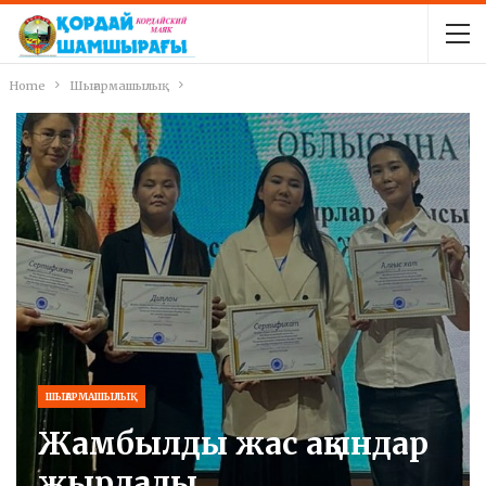
Home
Шығармашылық
ШЫҒАРМАШЫЛЫҚ
Жамбылды жас ақындар
жырлады