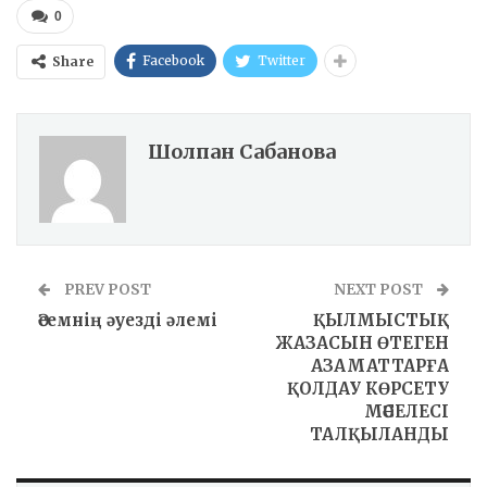
0
Facebook
Twitter
Share
Шолпан Сабанова
PREV POST
NEXT POST
Әсемнің әуезді әлемі
ҚЫЛМЫСТЫҚ
ЖАЗАСЫН ӨТЕГЕН
АЗАМАТТАРҒА
ҚОЛДАУ КӨРСЕТУ
МӘСЕЛЕСІ
ТАЛҚЫЛАНДЫ