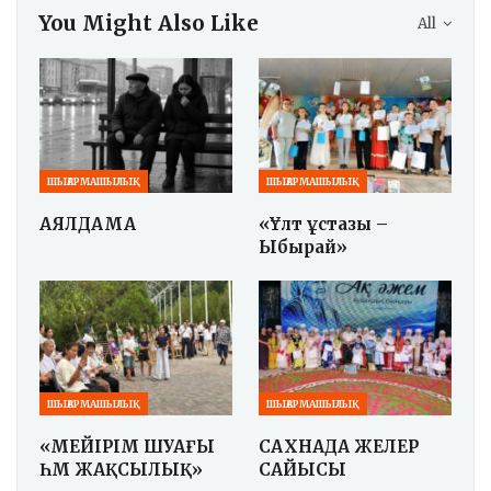
You Might Also Like
All
ШЫҒАРМАШЫЛЫҚ
ШЫҒАРМАШЫЛЫҚ
АЯЛДАМА
«Ұлт ұстазы –
Ыбырай»
ШЫҒАРМАШЫЛЫҚ
ШЫҒАРМАШЫЛЫҚ
«МЕЙІРІМ ШУАҒЫ
САХНАДА ӘЖЕЛЕР
ҺӘМ ЖАҚСЫЛЫҚ»
САЙЫСЫ