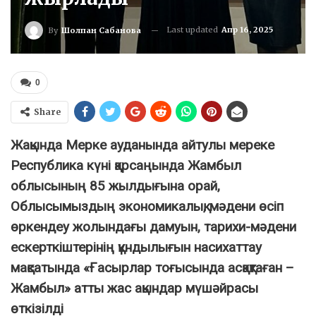
Last updated
Апр 16, 2025
By
Шолпан Сабанова
0
Share
Жақында Мерке ауданында айтулы мереке
Республика күні қарсаңында Жамбыл
облысының 85 жылдығына орай,
Облысымыздың экономикалық, мәдени өсіп
өркендеу жолындағы дамуын, тарихи-мәдени
ескерткіштерінің құндылығын насихаттау
мақсатында «Ғасырлар тоғысында асқақтаған –
Жамбыл» атты жас ақындар мүшәйрасы
өткізілді