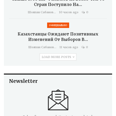
Стран Поступило На…
Шолпан Сабанова
10 часов ago
0
ОФИЦИАЛЬНО
Казахстанцы Ожидают Позитивных
Изменений От Выборов В…
Шолпан Сабанова
11 часов ago
0
LOAD MORE POSTS
Newsletter