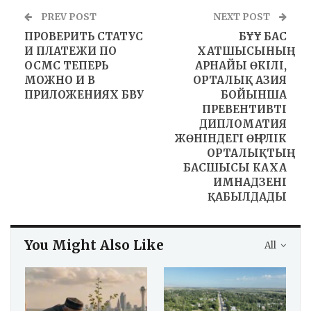
PREV POST
NEXT POST
ПРОВЕРИТЬ СТАТУС
БҰҰ БАС
И ПЛАТЕЖИ ПО
ХАТШЫСЫНЫҢ
ОСМС ТЕПЕРЬ
АРНАЙЫ ӨКІЛІ,
МОЖНО И В
ОРТАЛЫҚ АЗИЯ
ПРИЛОЖЕНИЯХ БВУ
БОЙЫНША
ПРЕВЕНТИВТІ
ДИПЛОМАТИЯ
ЖӨНІНДЕГІ ӨҢІРЛІК
ОРТАЛЫҚТЫҢ
БАСШЫСЫ КАХА
ИМНАДЗЕНІ
ҚАБЫЛДАДЫ
You Might Also Like
All