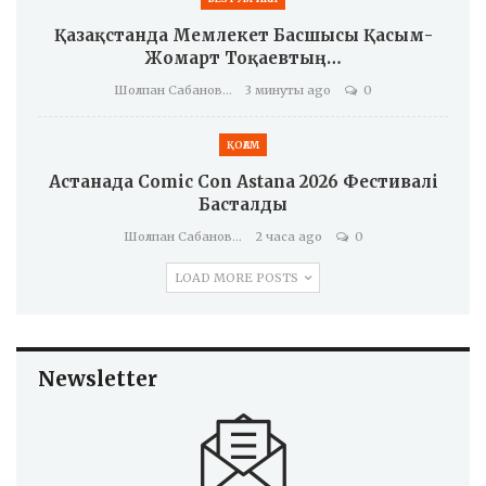
Қазақстанда Мемлекет Басшысы Қасым-
Жомарт Тоқаевтың…
Шолпан Сабанова
3 минуты ago
0
ҚОҒАМ
Астанада Comic Con Astana 2026 Фестивалі
Басталды
Шолпан Сабанова
2 часа ago
0
LOAD MORE POSTS
Newsletter