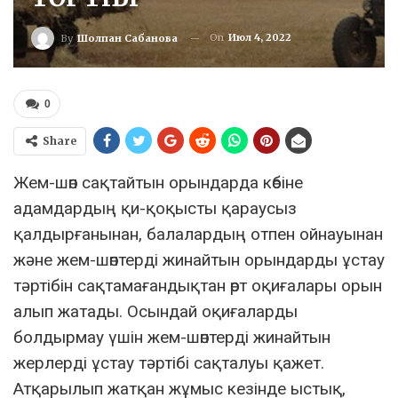
On
Июл 4, 2022
By
Шолпан Сабанова
0
Share
Жем-шөп сақтайтын орындарда көбіне
адамдардың қи-қоқысты қараусыз
қалдырғанынан, балалардың отпен ойнауынан
және жем-шөптерді жинайтын орындарды ұстау
тәртібін сақтамағандықтан өрт оқиғалары орын
алып жатады. Осындай оқиғаларды
болдырмау үшін жем-шөптерді жинайтын
жерлерді ұстау тәртібі сақталуы қажет.
Атқарылып жатқан жұмыс кезінде ыстық,