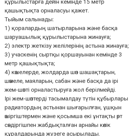
құрылыстарға дейін кемінде 15 метр
қашықтықта орналасуы қажет.
Тыйым салынады:
1) қоралардың шатырларына және басқа
шаруашылық құрылыстарына жинауға;
2) электр жеткізу желілерінің астына жинауға;
3) учаскенің сыртқы қоршауынан кемінде 3
метр қашықтықта;
4) көшелерде, жолдарда шөп шашақтарын,
шөмеле, маяларын, сабан және басқа да ірі
жем-шөпті орналастыруға жол берілмейді.
Ірі жем-шөптерді тасымалдау түтін құбырлары
радиатордың астынан шығарылған, ұшқын
өшіргіштермен және қосымша екі ұнтақты өрт
сөндіргішпен жабдықталған арнайы көлік
құралдарында жүзеге асырылады.