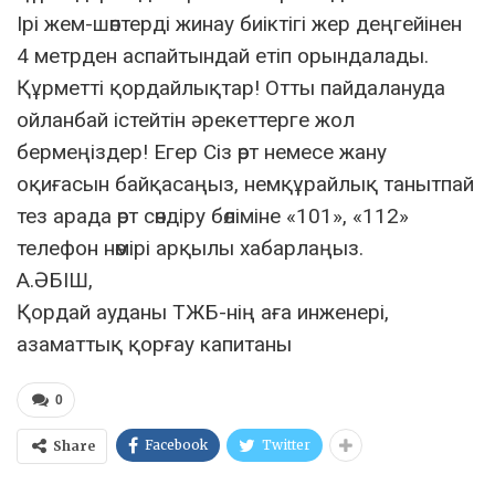
Ірі жем-шөптерді жинау биіктігі жер деңгейінен
4 метрден аспайтындай етіп орындалады.
Құрметті қордайлықтар! Отты пайдалануда
ойланбай істейтін әрекеттерге жол
бермеңіздер! Егер Сіз өрт немесе жану
оқиғасын байқасаңыз, немқұрайлық танытпай
тез арада өрт сөндіру бөліміне «101», «112»
телефон нөмірі арқылы хабарлаңыз.
А.ӘБІШ,
Қордай ауданы ТЖБ-нің аға инженері,
азаматтық қорғау капитаны
0
Facebook
Twitter
Share