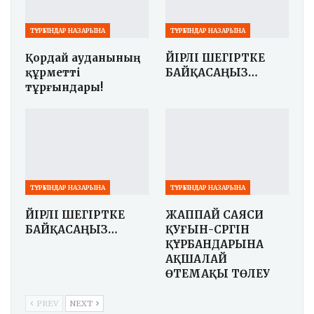
ТҰРҒЫНДАР НАЗАРЫНА
ТҰРҒЫНДАР НАЗАРЫНА
Қордай ауданының
ҮЙІРЛІ ШЕГІРТКЕ
құрметті
БАЙҚАСАҢЫЗ…
тұрғындары!
ТҰРҒЫНДАР НАЗАРЫНА
ТҰРҒЫНДАР НАЗАРЫНА
ҮЙІРЛІ ШЕГІРТКЕ
ЖАППАЙ САЯСИ
БАЙҚАСАҢЫЗ…
ҚУҒЫН-СҮРГІН
ҚҰРБАНДАРЫНА
АҚШАЛАЙ
ӨТЕМАҚЫ ТӨЛЕУ
PREV
NEXT