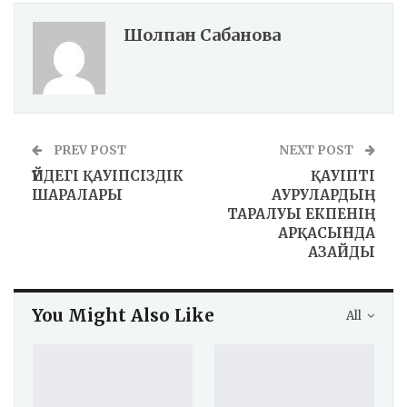
Шолпан Сабанова
PREV POST
NEXT POST
ҮЙДЕГІ ҚАУІПСІЗДІК
ҚАУІПТІ
ШАРАЛАРЫ
АУРУЛАРДЫҢ
ТАРАЛУЫ ЕКПЕНІҢ
АРҚАСЫНДА
АЗАЙДЫ
You Might Also Like
All