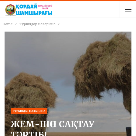
Home
Тұрғындар назарына
ТҰРҒЫНДАР НАЗАРЫНА
ЖЕМ-ШӨП САҚТАУ
ТӘРТІБІ