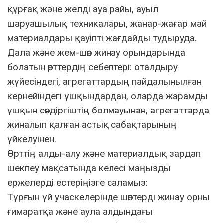
құрғақ және желді ауа райы, ауыл
шаруашылық техникалары, жанар-жағар май
материалдары қауіпті жағдайды тудыруда.
Дала және жем-шөп жинау орындарында
болатын өрттердің себептері: оталдыру
жүйесіндегі, агрегаттардың пайдалынылған
кернейіндегі ұшқындардан, оларда жарамды
ұшқын сөндіргіштің болмауынан, агрегаттарда
жиналып қалған астық сабақтарының
үйкелуінен.
Өрттің алды-алу және материалдық зардап
шекпеу мақсатында келесі маңызды
ержелерді естеріңізге саламыз:
Тұрғын үй учаскелерінде шөптерді жинау орны
ғимаратқа және аула алдындағы