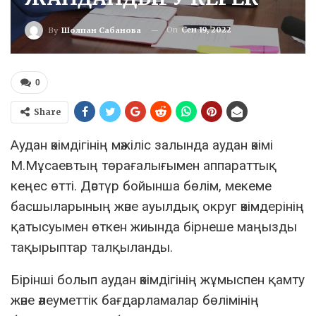
On
Сен 19, 2022
By
Шолпан Сабанова
0
Share
Аудан әкімдігінің мәжіліс залында аудан әкімі
М.Мұсаевтың төрағалығымен аппараттық
кеңес өтті. Дәстүр бойынша бөлім, мекеме
басшыларының және ауылдық округ әкімдерінің
қатысуымен өткен жиында бірнеше маңызды
тақырыптар талқыланды.
Бірінші болып аудан әкімдігінің жұмыспен қамту
және әлеуметтік бағдарламалар бөлімінің