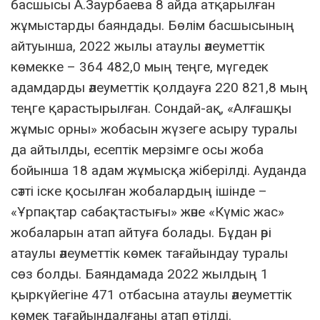
басшысы А.Заурбаева 8 айда атқарылған
жұмыстарды баяндады. Бөлім басшысының
айтуынша, 2022 жылы атаулы әлеуметтік
көмекке – 364 482,0 мың теңге, мүгедек
адамдарды әлеуметтік қолдауға 220 821,8 мың
теңге қарастырылған. Сондай-ақ, «Алғашқы
жұмыс орны» жобасын жүзеге асыру туралы
да айтылды, есептік мерзімге осы жоба
бойынша 18 адам жұмысқа жіберілді. Ауданда
сәтті іске қосылған жобалардың ішінде –
«Ұрпақтар сабақтастығы» және «Күміс жас»
жобаларын атап айтуға болады. Бұдан әрі
атаулы әлеуметтік көмек тағайындау туралы
сөз болды. Баяндамада 2022 жылдың 1
қыркүйегіне 471 отбасына атаулы әлеуметтік
көмек тағайындалғаны атап өтілді.