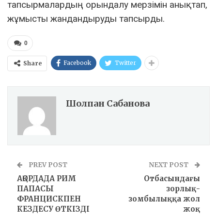
тапсырмалардың орындалу мерзімін анықтап,
жұмысты жандандыруды тапсырды.
0
Facebook
Twitter
Share
Шолпан Сабанова
PREV POST
NEXT POST
АҚОРДАДА РИМ
Отбасындағы
ПАПАСЫ
зорлық-
ФРАНЦИСКПЕН
зомбылыққа жол
КЕЗДЕСУ ӨТКІЗДІ
жоқ