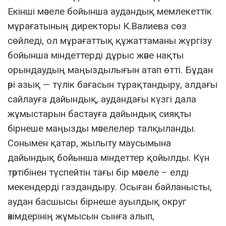
Екінші мәселе бойынша аудандық мемлекеттік
мұрағатының директоры К.Валиева сөз
сөйледі, ол мұрағаттық құжаттаманы жүргізу
бойынша міндеттерді дұрыс және нақты
орындаудың маңыздылығын атап өтті. Бұдан
әрі азық — түлік бағасын тұрақтандыру, алдағы
сайлауға дайындық, аудандағы күзгі дала
жұмыстарын бастауға дайындық сияқты
бірнеше маңызды мәселелер талқыланды.
Сонымен қатар, жылыту маусымына
дайындық бойынша міндеттер қойылды. Күн
тәртібінен түспейтін тағы бір мәселе – елді
мекендерді газдандыру. Осыған байланысты,
аудан басшысы бірнеше ауылдық округ
әкімдерінің жұмысын сынға алып,