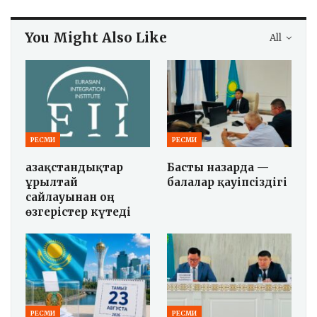
You Might Also Like
All
РЕСМИ
РЕСМИ
Қазақстандықтар
Басты назарда —
Құрылтай
балалар қауіпсіздігі
сайлауынан оң
өзгерістер күтеді
РЕСМИ
РЕСМИ