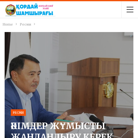
Home
Ресми
РЕСМИ
ӘКІМДЕР ЖҰМЫСТЫ
ЖАНДАНДЫРУ КЕРЕК