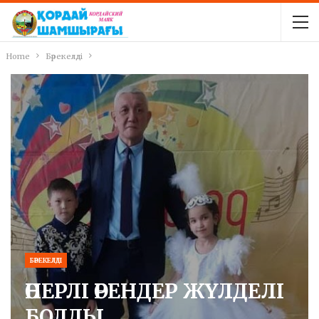
Home
Бәрекелді
БӘРЕКЕЛДІ
ӨНЕРЛІ ӨРЕНДЕР ЖҮЛДЕЛІ
БОЛДЫ