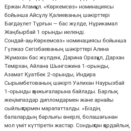
Ержан Атамқұл. «Көркемсөз» номинациясы
бойынша Айсұлу Қалиеваның шәкірттері
Бағдәулет Тұрғын — бас жүлде, Нұрикамал
Жаңбырбай 1 орынды иеленді.
Сондай-ақ, «Көркемсөз» номинациясы бойынша
Гүлжаз Сегізбаеваның шәкірттері Алина
Жұмахан бас жүлдені, Дарина Оразқұл, Дархан
Темірхан, Айлана Шынгожина 1-орынды,
Азамат Қуатбек 2-орынды, Индира
Сырымбетованың шәкірті Уәлихан Наурызбай
1-орынды қанжығаларына байлады. Барлық
жеңімпаздар дипломдармен және арнайы
сыйлықтармен марапатталды. «Біздің
балалардың барлығы өнерлі, болашағынан
мол үміт күттіретін жастар. Сондықтан қордайлық