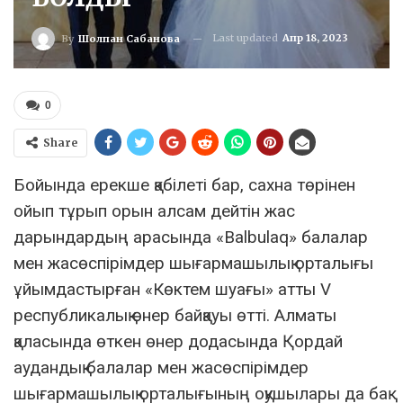
Last updated
Апр 18, 2023
By
Шолпан Сабанова
0
Share
Бойында ерекше қабілеті бар, сахна төрінен
ойып тұрып орын алсам дейтін жас
дарындардың арасында «Balbulaq» балалар
мен жасөспірімдер шығармашылық орталығы
ұйымдастырған «Көктем шуағы» атты V
республикалық өнер байқауы өтті. Алматы
қаласында өткен өнер додасында Қордай
аудандық балалар мен жасөспірімдер
шығармашылық орталығының оқушылары да бақ