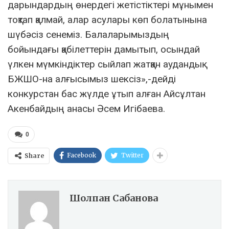
дарындардың өнердегі жетістіктері мұнымен
тоқтап қалмай, алар асулары көп болатынына
шүбәсіз сенеміз. Балаларымыздың
бойындағы қабілеттерін дамытып, осындай
үлкен мүмкіндіктер сыйлап жатқан аудандық
БЖШО-на алғысымыз шексіз»,-дейді
конкурстан бас жүлде ұтып алған Айсұлтан
Акенбайдың анасы Әсем Игібаева.
0
Facebook
Twitter
Share
Шолпан Сабанова