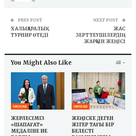
PREV POST
NEXT POST
ХАЛЫҚАРАЛЫҚ
ЖАС
ТУРНИР ӨТЕДІ
ЗЕРТТЕУШІЛЕРДІҢ
ЖАРҚЫН ЖЕҢІСІ
You Might Also Like
All
БӘРЕКЕЛДІ
БӘРЕКЕЛДІ
ЖЕРЛЕСІМІЗ
ЖЕҢІСКЕ ДЕГЕН
«ШАПАҒАТ»
ЖІГЕР ТАҒЫ БІР
МЕДАЛІНЕ ИЕ
БЕЛЕСТІ