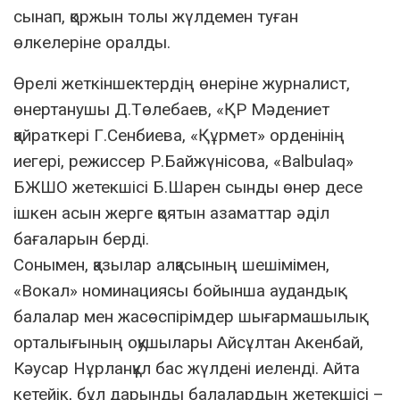
сынап, қоржын толы жүлдемен туған
өлкелеріне оралды.
Өрелі жеткіншектердің өнеріне журналист,
өнертанушы Д.Төлебаев, «ҚР Мәдениет
қайраткері Г.Сенбиева, «Құрмет» орденінің
иегері, режиссер Р.Байжүнісова, «Balbulaq»
БЖШО жетекшісі Б.Шарен сынды өнер десе
ішкен асын жерге қоятын азаматтар әділ
бағаларын берді.
Сонымен, қазылар алқасының шешімімен,
«Вокал» номинациясы бойынша аудандық
балалар мен жасөспірімдер шығармашылық
орталығының оқушылары Айсұлтан Акенбай,
Кәусар Нұрланқұл бас жүлдені иеленді. Айта
кетейік, бұл дарынды балалардың жетекшісі –