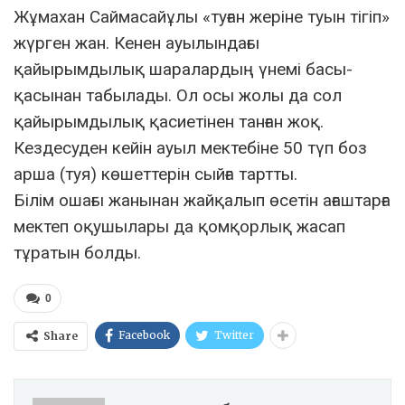
Жұмахан Саймасайұлы «туған жеріне туын тігіп»
жүрген жан. Кенен ауылындағы
қайырымдылық шаралардың үнемі басы-
қасынан табылады. Ол осы жолы да сол
қайырымдылық қасиетінен танған жоқ.
Кездесуден кейін ауыл мектебіне 50 түп боз
арша (туя) көшеттерін сыйға тартты.
Білім ошағы жанынан жайқалып өсетін ағаштарға
мектеп оқушылары да қомқорлық жасап
тұратын болды.
0
Facebook
Twitter
Share