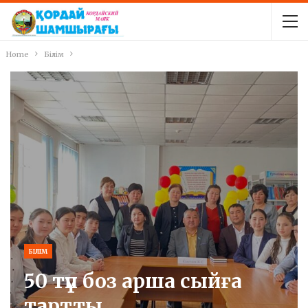
Home
Білім
БІЛІМ
50 түп боз арша сыйға
тартты