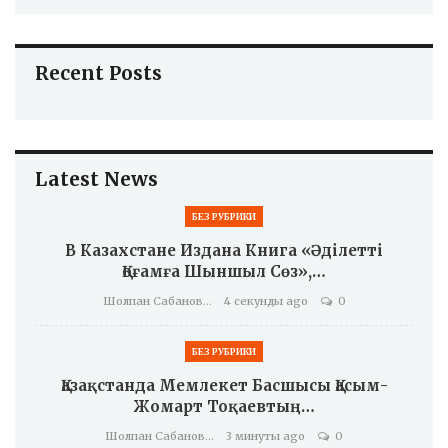
Recent Posts
Latest News
БЕЗ РУБРИКИ
В Казахстане Издана Книга «Әділетті
Қоғамға Шыншыл Сөз»,…
Шолпан Сабанова
4 секунды ago
0
БЕЗ РУБРИКИ
Қазақстанда Мемлекет Басшысы Қасым-
Жомарт Тоқаевтың…
Шолпан Сабанова
3 минуты ago
0