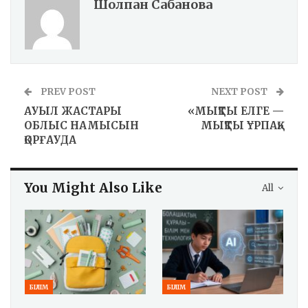
Шолпан Сабанова
PREV POST
NEXT POST
АУЫЛ ЖАСТАРЫ
«МЫҚТЫ ЕЛГЕ —
ОБЛЫС НАМЫСЫН
МЫҚТЫ ҰРПАҚ»
ҚОРҒАУДА
You Might Also Like
All
БІЛІМ
БІЛІМ