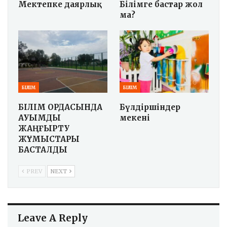
Мектепке даярлық
Білімге бастар жол
ма?
БІЛІМ
БІЛІМ
БІЛІМ ОРДАСЫНДА
Бүлдіршіндер
АУҚЫМДЫ
мекені
ЖАҢҒЫРТУ
ЖҰМЫСТАРЫ
БАСТАЛДЫ
PREV
NEXT
Leave A Reply