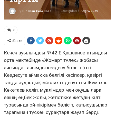
Last updated
Апр 9, 2025
By
Шолпан Сабанова
0
Share
Кенен ауылындағы №42 Е.Қашағанов атындағы
орта мектебінде «Жомарт түлек» жобасы
аясында танымды кездесу болып өтті.
Кездесуге аймаққа белгілі кәсіпкер, қазіргі
таңда аудандық мәслихат депутаты Жұмахан
Кәкетаев келіп, мұғалімдер мен оқушыларға
өзінің еңбек жолы, жетістікке жетудің кілті
турасында ой-пікірімен бөлісіп, қатысушылар
тарапынан түскен сұрақтарға жауап берді.