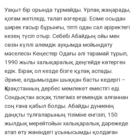
Уақыт бір орында тұрмайды. Ұрпақ жаңарады,
қоғам жетіледі, талап өзгереді. Есіме осыдан
ширек ғасыр бұрынғы, тіпті одан сәл әріректегі
кезең түсіп отыр. Себебі Абайдың ойы мен
сөзін күллі әлемдік ауқымда мойындату
мәселесін Кеңестер Одағы әлі тарамай тұрып,
1990 жылы халықаралық деңгейде көтерген
едік. Бірақ ол кезде бізге құлақ аспады.
Әрине, алдымыздан шыққан басты кедергі –
Қазақстанның дербес мемлекет еместігі еді.
Сондықтан асқақ тілегіміз егемендік алғаннан
соң ғана қабыл болды. Абайды дүниенің
даңқты тұлғаларының тізіміне енгізіп, 150
жылдық мерейтойын халықаралық дәрежеде
атап өту жөніндегі ұсынысымды қолдаған