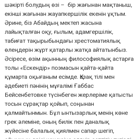
шәкірті болудың өзі – бір жағынан мақтаныш,
екінші жағынан жауапкершілік екенін ұқтым.
Әрине, біз Абайдың мектеп жасына
лайықталған оқу, ғылым, адамгершілік,
табиғат тақырыбындағы хрестоматиялық
өлеңдерін жұрт қатарлы жатқа айтатынбыз.
Әсіресе, өзім ақынның философиялық астарға
толы «Ескендір» поэмасын қайта-қайта
құмарта оқығаным есімде. Қазақ тілі мен
әдебиеті пәнінің мұғалімі Ғаббас
Бейсенбетовке түсінбеген жерлеріме қатысты
тосын сұрақтар қойып, соңынан
қалмайтынмын. Бұл ынтызарлық менің көне
грек әлеміне, оның билік пен даналық
жүйесіне балалық қиялмен сапар шегіп,