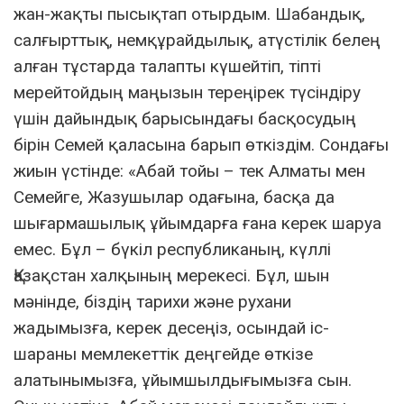
жан-жақты пысықтап отырдым. Шабандық,
салғырттық, немқұрайдылық, атүстілік белең
алған тұстарда талапты күшейтіп, тіпті
мерейтойдың маңызын тереңірек түсіндіру
үшін дайындық барысындағы басқосудың
бірін Семей қаласына барып өткіздім. Сондағы
жиын үстінде: «Абай тойы – тек Алматы мен
Семейге, Жазушылар одағына, басқа да
шығармашылық ұйымдарға ғана керек шаруа
емес. Бұл – бүкіл республиканың, күллі
Қазақстан халқының мерекесі. Бұл, шын
мәнінде, біздің тарихи және рухани
жадымызға, керек десеңіз, осындай іс-
шараны мемлекеттік деңгейде өткізе
алатынымызға, ұйымшылдығымызға сын.