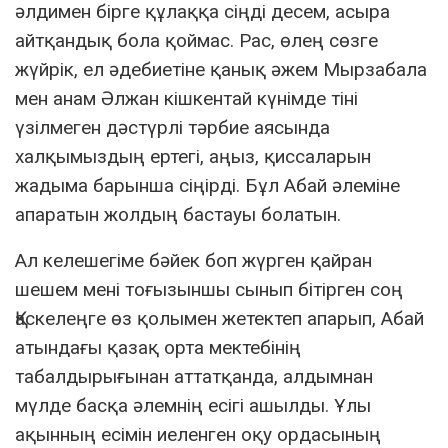
әлдимен бірге құлаққа сіңді десем, асыра
айтқандық бола қоймас. Рас, өлең сөзге
жүйрік, ел әдебиетіне қанық әжем Мырзабала
мен анам Әлжан кішкентай күнімде тіні
үзілмеген дәстүрлі тәрбие аясында
халқымыздың ертегі, аңыз, қиссаларын
жадыма барынша сіңірді. Бұл Абай әлеміне
апаратын жолдың бастауы болатын.
Ал келешегіме бәйек боп жүрген қайран
шешем мені тоғызыншы сынып бітірген соң
Қаскелеңге өз қолымен жетектеп апарып, Абай
атындағы қазақ орта мектебінің
табалдырығынан аттатқанда, алдымнан
мүлде басқа әлемнің есігі ашылды. Ұлы
ақынның есімін иеленген оқу ордасының