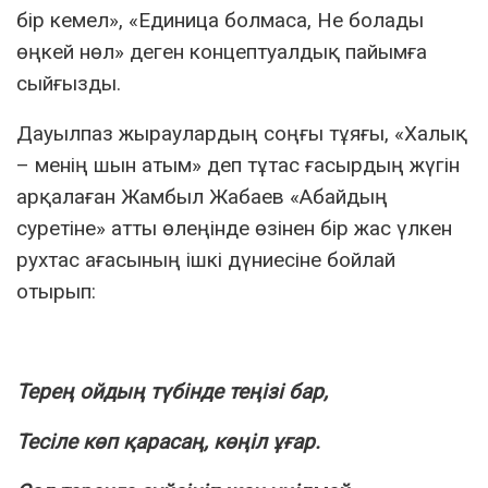
бір кемел», «Единица болмаса, Не болады
өңкей нөл» деген концептуалдық пайымға
сыйғызды.
Дауылпаз жыраулардың соңғы тұяғы, «Халық
– менің шын атым» деп тұтас ғасырдың жүгін
арқалаған Жамбыл Жабаев «Абайдың
суретіне» атты өлеңінде өзінен бір жас үлкен
рухтас ағасының ішкі дүниесіне бойлай
отырып:
Терең ойдың түбінде теңізі бар,
Тесіле көп қарасаң, көңіл ұғар.