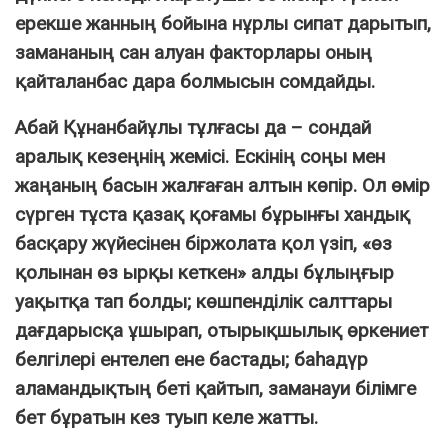
ерекше жанның бойына нұрлы сипат дарытып,
замананың сан алуан факторлары оның
қайталанбас дара болмысын сомдайды.
Абай Құнанбайұлы тұлғасы да – сондай
аралық кезеңнің жемісі. Ескінің соңы мен
жаңаның басын жалғаған алтын көпір. Ол өмір
сүрген тұста қазақ қоғамы бұрынғы хандық
басқару жүйесінен біржолата қол үзіп, «өз
қолынан өз ырқы кеткен» алды бұлыңғыр
уақытқа тап болды; көшпенділік салттары
дағдарысқа ұшырап, отырықшылық өркениет
белгілері ентелеп ене бастады; баһадүр
аламандықтың беті қайтып, заманауи білімге
бет бұратын кез туып келе жатты.