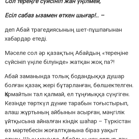
Сол тереңге сүйсініп жан үңілмей,
Есіл сабаз ызамен өткен шығар!.. –
деп Абай трагедиясының шет-пұшпағынан
хабардар етеді.
Мәселе сол әр қазақтың Абайдың «тереңіне
сүйсініп үңіле білуінде» жатқан жоқ па?!
Абай заманында толық бодандыққа душар
болған қазақ жері бұтарланған, бөлшектелген.
Қармайтын тал қалмай, ел тұңғиыққа сүңгіген.
Кезінде төрткүл дүние тарабын тоғыстырып,
алаш жұртының айбынын асырған, мәңгілік
ұйтқысына айналған кіндік шаһар – Түркістан
өз мәртебесін жоғалтқанына біраз уақыт