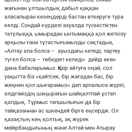
жағынан ұлтшылдық дабыл қаққан
аласапыран кезеңдерді бастан өткеруге тура
келді. Сондай күрделі ахуалда түсіністіктен
татулыққа, ымырадан ынтымаққа қол жеткізу
арқылы ғана тұтастығымызды сақтадық.
«Алтау ала болса – ауыздағы кетеді, төртеу
түгел болса – төбедегі келеді» дейді екен
дана бабаларымыз. Қазір айтуға оңай, сол
уақытта біз «қайтсек, бір жағадан бас, бір
жеңнен қол шығарамыз» деп арпалыса жүріп,
елдігіміздің шаңырағын шайқалтпай ұстап
қалдық. Тұрмыс тапшылығын да бір
тайқазаннан ас ішкендей бірге еңсердік. Ол
қазақтың кең қолтық, ақ жүрек
мейірбандығының және Алтай мен Атырау