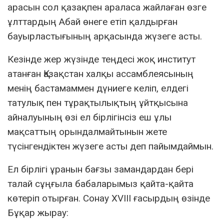
арасын сол қазақпен араласа жайлаған өзге
ұлттардың Абай өнеге етіп қалдырған
бауырластығының арқасында жүзеге асты.
Кезінде жер жүзінде теңдесі жоқ институт
атанған Қазақстан халқы ассамблеясының
менің бастамаммен дүниеге келіп, елдегі
татулық пен тұрақтылықтың ұйтқысына
айналуының өзі ел бірлігінсіз еш ұлы
мақсаттың орындалмайтынын жете
түсінгендіктен жүзеге асты деп пайымдаймын.
Ел бірлігі ұранын бағзы замандардан бері
талай сұңғыла бабаларымыз қайта-қайта
көтеріп отырған. Сонау ХVІІІ ғасырдың өзінде
Бұқар жырау: