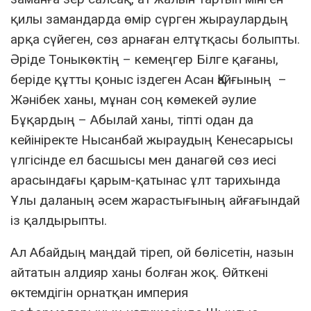
қилы замандарда өмір сүрген жыраулардың
арқа сүйеген, сөз арнаған елтұтқасы болыпты.
Әріде Тоныкөктің – кемеңгер Білге қағаны,
беріде құтты қоныс іздеген Асан Қайғының –
Жәнібек ханы, мұнан соң көмекей әулие
Бұқардың – Абылай ханы, тіпті одан да
кейініректе Нысанбай жыраудың Кенесарысы
үлгісінде ел басшысы мен данагөй сөз иесі
арасындағы қарым-қатынас ұлт тарихында
Ұлы даланың әсем жарастығының айғағындай
із қалдырыпты.
Ал Абайдың маңдай тіреп, ой бөлісетін, назын
айтатын алдияр ханы болған жоқ. Өйткені
өктемдігін орнатқан империя