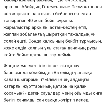
арқылы Абайдың Гетемен және Лермонтовпен
сөз жарыстыра отырып бейнелеген туған
топырағын 40 жыл бойы сұрапыл
жарылыстар арқылы астан-кестең етіп,
жаппай зобалаңға ұшыратқан тажалдың үні
солай өшті. Сонда халқының бейбіт тұрмысын,
жеке елдік қалпын ұлықтаған дананың рухы
қайта байыздаған шығар деймін.
Жаңа мемлекеттіліктің негізін қалау
барысында көкейімде «Өз елімді ұшпаққа
қалай шығарамын? Әлемнің ең алдыңғы
қатарлы жұрттарының қатарына қалай
қосамын?» деген сауалдар менің ойымды онға
бөліп, санамды сан саққа жүгіртіп келеді.