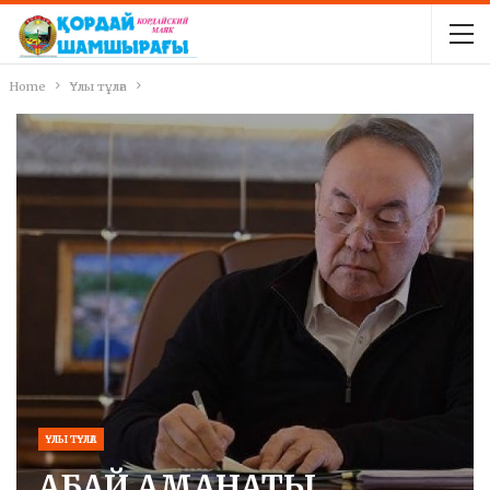
Home
Ұлы тұлға
ҰЛЫ ТҰЛҒА
АБАЙ АМАНАТЫ