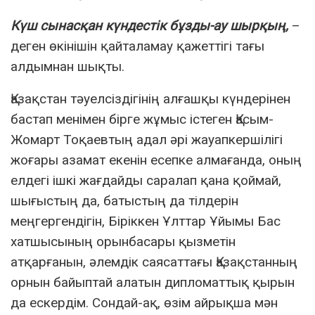
Күш сынасқан күндестік бұзды-ау шырқың,
–
деген өкінішін қайталамау қажеттігі тағы
алдымнан шықты.
Қазақстан тәуелсіздігінің алғашқы күндерінен
бастап менімен бірге жұмыс істеген Қасым-
Жомарт Тоқаевтың адал әрі жауапкершілігі
жоғары азамат екенін есепке алмағанда, оның
елдегі ішкі жағдайды саралап қана қоймай,
шығыстың да, батыстың да тілдерін
меңгергендігін, Біріккен Ұлттар Ұйымы Бас
хатшысының орынбасары қызметін
атқарғанын, әлемдік саясаттағы Қазақстанның
орнын байыптай алатын дипломаттық қырын
да ескердім. Сондай-ақ, өзім айрықша мән