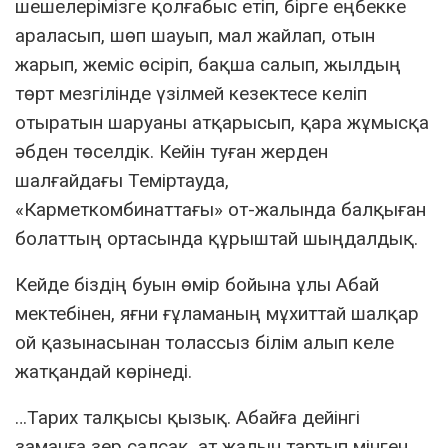
шешелерімізге қолғабыс етіп, бірге еңбекке
араласып, шөп шауып, мал жайлап, отын
жарып, жеміс өсіріп, бақша салып, жылдың
төрт мезгілінде үзілмей кезектесе келіп
отыратын шаруаны атқарысып, қара жұмысқа
әбден төселдік. Кейін туған жерден
шалғайдағы Теміртауда,
«Карметкомбинаттағы» от-жалында балқыған
болаттың ортасында құрыштай шыңдалдық.
Кейде біздің буын өмір бойына ұлы Абай
мектебінен, яғни ғұламаның мұхиттай шалқар
ой қазынасынан толассыз білім алып келе
жатқандай көрінеді.
…Тарих талқысы қызық. Абайға дейінгі
заманға зер салсақ, ат жалын тартып мінген