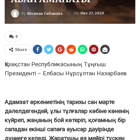
On
Окт 27, 2020
By
Шолпан Сабанова
0
Share
Қазақстан Республикасының Тұңғыш
Президенті – Елбасы Нұрсұлтан Назарбаев
Адамзат өркениетінің тарихы сан мәрте
дәлелдегендей, ұлы тұлғалар көбіне көненің
күйреп, жаңаның бой көтеріп, қоғамның бір
сападан екінші сапаға ауысар дәуірінде
дүниеге келеді. Жаратушы өз мейірі түскен