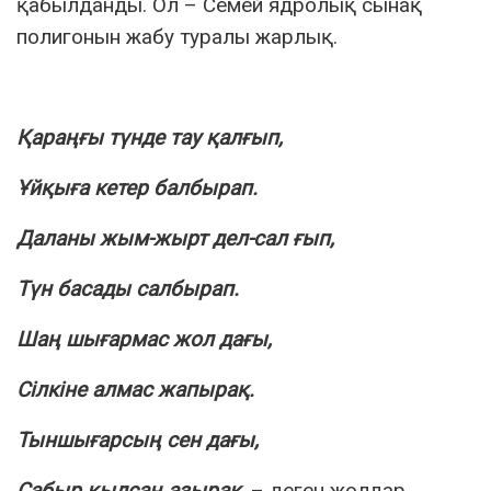
қабылданды. Ол – Семей ядролық сынақ
полигонын жабу туралы жарлық.
Қараңғы түнде тау қалғып,
Ұйқыға кетер балбырап.
Даланы жым-жырт дел-сал ғып,
Түн басады салбырап.
Шаң шығармас жол дағы,
Сілкіне алмас жапырақ.
Тыншығарсың сен дағы,
Сабыр қылсаң азырақ,
– деген жолдар