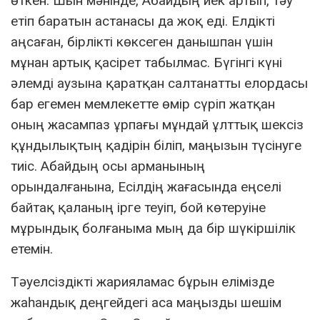
өткен. Шын мәнінде, Абайдың иек артып, тәу
етіп баратын астанасы да жоқ еді. Елдікті
аңсаған, бірлікті көксеген данышпан үшін
мұнан артық қасірет табылмас. Бүгінгі күні
әлемді аузына қаратқан салтанатты елордасы
бар егемен мемлекетте өмір сүріп жатқан
оның жасампаз ұрпағы мұндай ұлттық шексіз
құндылықтың қадірін біліп, маңызын түсінуге
тиіс. Абайдың осы арманының
орындалғанына, Есілдің жағасында еңселі
байтақ қаланың ірге теуіп, бой көтеруіне
мұрындық болғаныма мың да бір шүкіршілік
етемін.
Тәуелсіздікті жарияламас бұрын елімізде
жаһандық деңгейдегі аса маңызды шешім