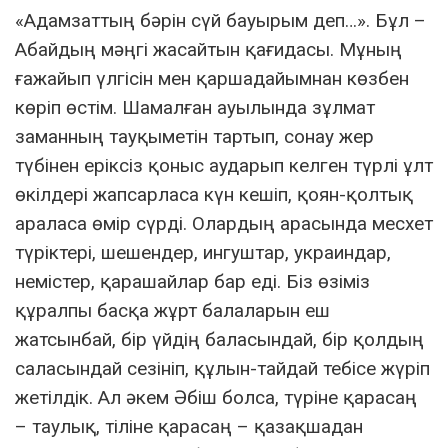
«Адамзаттың бәрін сүй бауырым деп…». Бұл –
Абайдың мәңгі жасайтын қағидасы. Мұның
ғажайып үлгісін мен қаршадайымнан көзбен
көріп өстім. Шамалған ауылында зұлмат
заманның тауқыметін тартып, сонау жер
түбінен еріксіз қоныс аударып келген түрлі ұлт
өкілдері жапсарласа күн кешіп, қоян-қолтық
араласа өмір сүрді. Олардың арасында месхет
түріктері, шешендер, ингуштар, украиндар,
немістер, қарашайлар бар еді. Біз өзіміз
құралпы басқа жұрт балаларын еш
жатсынбай, бір үйдің баласындай, бір қолдың
саласындай сезініп, құлын-тайдай тебісе жүріп
жетілдік. Ал әкем Әбіш болса, түріне қарасаң
– таулық, тіліне қарасаң – қазақшадан