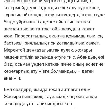
Оның үстіне, Абай мерекесі даңғойлықты
көтермейді, ұлы адамды еске алу құрметіне,
турасын айтқанда, атаулы күндерді атап өтуде
бізде үйреншікті әдетке айналып кеткен
шектен тыс ас та төк той жасаудың қажеті
жоқ. Парасаттылық, ақылға қонымдылық, ең
бастысы, зиялылық пен ұстамдылық қажет.
Мерейтой даңғазалықтан аулақ, жоғары
мәдениеттілік аясында өтуге тиіс. Абайдың өзі
бізді осыған үндеп кеткен және оның өсиетіне
кереғарлық етуімізге болмайды», – деген
екенмін.
Бұл сөздерді жайдан-жай айтпаған едім.
Жасыратыны жоқ, тәуелсіздіктің бастапқы
кезеңінде ұлт тарихындағы көп