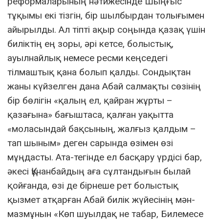
реформаларының нәтижесінде Шыңғыс
тұқымы екі тізгін, бір шылбырдан толығымен
айырылды. Ал тіпті ақыр соңында қазақ үшін
биліктің ең зоры, әрі кетсе, болыстық,
ауылнайлық немесе ресми кеңседегі
тілмаштық қана болып қалды. Cондықтан
жаны күйзелген дана Абай салмақты сөзінің
бір бөлігін «қалың ел, қайран жұрты –
қазағына» бағыштаса, қалған уақытта
«моласындай бақсының, жалғыз қалдым –
тап шыным» деген сарында өзімен өзі
мұңдасты. Ата-тегінде ел басқару үрдісі бар,
әкесі Құнанбайдың аға сұлтандығын былай
қойғанда, өзі де бірнеше рет болыстық
қызмет атқарған Абай билік жүйесінің мән-
мазмұнын «Көп шуылдақ не табар, Билемесе