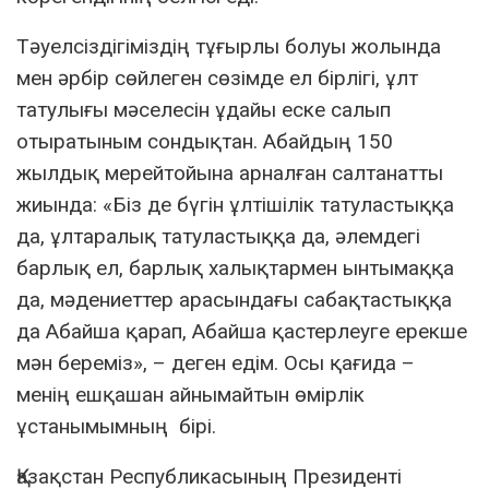
Тәуелсіздігіміздің тұғырлы болуы жолында
мен әрбір сөйлеген сөзімде ел бірлігі, ұлт
татулығы мәселесін ұдайы еске салып
отыратыным сондықтан. Абайдың 150
жылдық мерейтойына арналған салтанатты
жиында: «Біз де бүгін ұлтішілік татуластыққа
да, ұлтаралық татуластыққа да, әлемдегі
барлық ел, барлық халықтармен ынтымаққа
да, мәдениеттер арасындағы сабақтастыққа
да Абайша қарап, Абайша қастерлеуге ерекше
мән береміз», – деген едім. Осы қағида –
менің ешқашан айнымайтын өмірлік
ұстанымымның бірі.
Қазақстан Республикасының Президенті