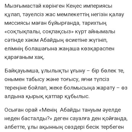
Мызғымастай көрінген Кеңес империясы
құлап, тәуелсіз жас мемлекеттің негізін қалау
миссиясы маған бұйырғанда, тарихтың
«соқтықпалы, соқпақсыз» күрт айнымалы
сәтінде хәкім Абайдың өсиетіне жүгініп,
елімнің болашағына жаңаша көзқараспен
қарағаным хақ.
Байқауымша, ұлылықты ұғыну – бір бөлек те,
онымен табысу және тоғысу, яғни түпсіз
тереңіне бойлап, жеке болмысыңа жарату – өз
алдына қырық қатпар құбылыс.
Осыған орай «Менің Абайды тануым әуелде
неден басталды?» деген сауалға ден қойғанда,
әлбетте, ұлы ақынның сөздері бесік тербеген