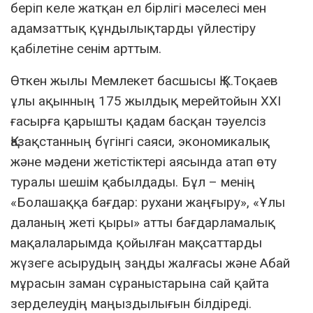
беріп келе жатқан ел бірлігі мәселесі мен
адамзаттық құндылықтарды үйлестіру
қабілетіне сенім арттым.
Өткен жылы Мемлекет басшысы Қ.К.Тоқаев
ұлы ақынның 175 жылдық мерейтойын ХХІ
ғасырға қарышты қадам басқан тәуелсіз
Қазақстанның бүгінгі саяси, экономикалық
және мәдени жетістіктері аясында атап өту
туралы шешім қабылдады. Бұл – менің
«Болашаққа бағдар: рухани жаңғыру», «Ұлы
даланың жеті қыры» атты бағдарламалық
мақалаларымда қойылған мақсаттарды
жүзеге асырудың заңды жалғасы және Абай
мұрасын заман сұраныстарына сай қайта
зерделеудің маңыздылығын білдіреді.