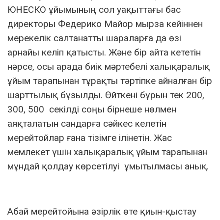
ЮНЕСКО ұйымының сол уақыттағы бас
директоры Федерико Майор мырза кейіннен
мерекелік салтанатты шараларға да өзі
арнайы келіп қатысты. Және бір айта кететін
нәрсе, осы арада биік мәртебелі халықаралық
ұйым тарапынан тұрақты тәртіпке айналған бір
шарттылық бұзылды. Өйткені бұрын тек 200,
300, 500 секілді соңы бірнеше нөлмен
аяқталатын сандарға сәйкес келетін
мерейтойлар ғана тізімге ілінетін. Жас
мемлекет үшін халықаралық ұйым тарапынан
мұндай қолдау көрсетілуі ұмытылмасы анық.
Абай мерейтойына әзірлік өте қиын-қыстау