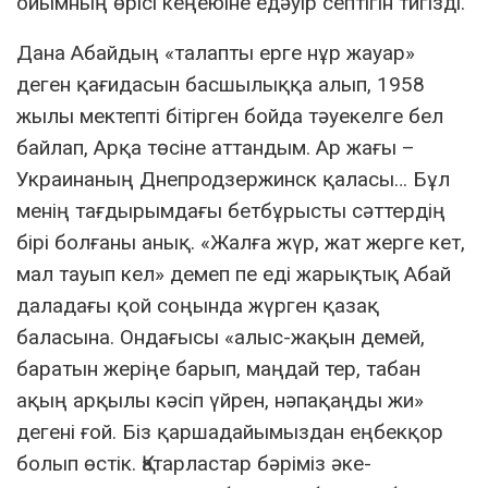
ойымның өрісі кеңеюіне едәуір септігін тигізді.
Дана Абайдың «талапты ерге нұр жауар»
деген қағидасын басшылыққа алып, 1958
жылы мектепті бітірген бойда тәуекелге бел
байлап, Арқа төсіне аттандым. Ар жағы –
Украинаның Днепродзержинск қаласы… Бұл
менің тағдырымдағы бетбұрысты сәттердің
бірі болғаны анық. «Жалға жүр, жат жерге кет,
мал тауып кел» демеп пе еді жарықтық Абай
даладағы қой соңында жүрген қазақ
баласына. Ондағысы «алыс-жақын демей,
баратын жеріңе барып, маңдай тер, табан
ақың арқылы кәсіп үйрен, нәпақаңды жи»
дегені ғой. Біз қаршадайымыздан еңбекқор
болып өстік. Қатарластар бәріміз әке-