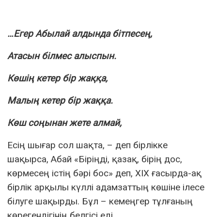
…Егер Абылай алдында бітпесең,
Атасын білмес алыспын.
Көшің кетер бір жаққа,
Малың кетер бір жаққа.
Көш соңынан жете алмай,
Есің шығар сол шақта, – деп бірлікке
шақырса, Абай «Біріңді, қазақ, бірің дос,
көрмесең істің бәрі бос» деп, ХІХ ғасырда-ақ
бірлік арқылы күллі адамзаттың көшіне ілесе
білуге шақырды. Бұл – кемеңгер тұлғаның
көрегендігінің белгісі еді.