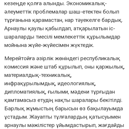
кезеңде қолға алынды. Экономикалық-
әлеуметтік проблемалар шаш-етектен болып
тұрғанына қарамастан, нар тәуекелге бардық.
Арнаулы қаулы қабылдап, атқарылатын іс-
шараларды тиесілі мемлекеттік құрылымдар
мойнына жүйе-жүйесімен жүктедік.
Мерейтойға әзірлік жөніндегі республикалық
комиссия және штаб құрылып, оны қаржылық,
материалдық-техникалық,
инфрақұрылымдық, идеологиялық,
дипломатиялық, ғылыми, мәдени тұрғыдан
қамтамасыз етудің нақты шаралары бекітілді.
Барлық жұмыстың барысын өз бақылауымда
ұстадым. Жауапты тұлғалардың қатысуымен
арнаулы мәжілістер ұйымдастырып, жағдайды