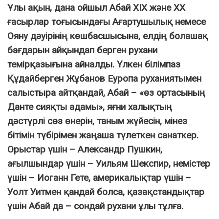
Ұлы ақын, дана ойшыл Абай ХІХ және ХХ
ғасырлар тоғысындағы Ағартушылық немесе
Ояну дәуірінің көшбасшысына, елдің болашақ
бағдарын айқындап берген рухани
темірқазығына айналды. Үлкен білімпаз
Құдайберген Жұбанов Еуропа руханиятымен
салыстыра айтқандай, Абай – «өз ортасының
Данте сияқты адамы», яғни халықтың
дәстүрлі сөз өнерін, таным жүйесін, мінез
бітімін түбірімен жаңаша түлеткен санаткер.
Орыстар үшін – Александр Пушкин,
ағылшындар үшін – Уильям Шекспир, немістер
үшін – Иоганн Гете, америкалықтар үшін –
Уолт Уитмен қандай болса, қазақстандықтар
үшін Абай да – сондай рухани ұлы тұлға.