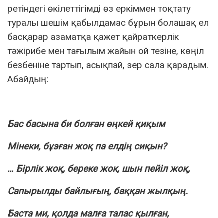
ретіндегі өкілеттігімді өз еркіммен тоқтату
туралы шешім қабылдамас бұрын болашақ ел
басқарар азаматқа қажет қайраткерлік
тәжірибе мен тағылым жайын ой тезіне, көңіл
безбеніне тартып, асықпай, зер сала қарадым.
Абайдың:
Бас басына би болған өңкей қиқым
Мінеки, бұзған жоқ па елдің сиқын?
… Бірлік жоқ, береке жок, шын пейіл жоқ,
Сапырылды байлығың, баққан жылқың.
Баста ми, қолда малға талас қылған,