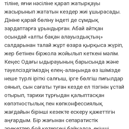
тіліне, яғни нәсіліне қарап жатырқауы
жасырынып жататын кездер жиі ұшырасады.
Дініне қарай бөліну індеті де сұмдық
зардаптарға ұрындырған. Абай айтқан
осындай «алты бақан алауыздықтың»
салдарынан талай жұрт өзара қырқыса жүріп,
жер бетінен біржола жойылып кеткені мәлім.
Кеңес Одағы ыдырауының барысында және
тәуелсіздігіміздің елең-алаңында өз ішімізде
неше түрлі іріткі салғыш, ірге бөлгіш пиғылдар
оянып, сын сағаты туған кезде ел тізгінін ұстай
отырып, тарихи тұрғыдан қалыптасқан
көпэтностылық пен көпконфессиялық
жағдайын бірінші кезекте ескеру қажеттігін
аңғардым. Бір жағынан сепаратистік
әрекеттер бой көтергені байқалса, екінші