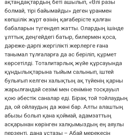
ақтаңдақтардың беті ашылып, «Өлі разы
болмай, тірі байымайды» деген ұранмен
көпшілік жұрт өзінің қағаберісте қалған
бабаларын түгендеп жатты. Олардың ішінде
ұлттық деңгейдегі батыр, билермен қоса,
дәреже-дәрпі жергілікті жерлерге ғана
танымал тұлғаларға да ас беріліп, құрмет
көрсетілді. Тоталитарлық жүйе құрсауында
құндылықтарына тыйым салынып, іштей
булығып келген халықтың ақ түйенің қарны
жарылғандай сезімі мен сеніміне тосқауыл
қою әбестік саналар еді. Бірақ той тойлаудың
да, ой ойлаудың да жөні бар. Алты алаштың
абызы болып қана қоймай, адамзаттың
асқарынан көрінген халқымыздың ең аяулы
перзенті, дана ұстазы – Абай мерекесін