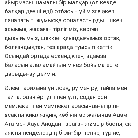
айырмасы шамалы бір малқар (ол кезде
балқар деуші еді) отбасын үйімізге әкеп
паналатып, жұмысқа орналастырды. Ішкен
асымыз, жасаған тірлігіміз, көрген
қызығымыз, шеккен қиындығымыз ортақ
болғандықтан, тез арада туысып кеттік.
Осындай ортада өскендіктен, адамзат
баласын алаламайтын мінез бойыма ерте
дарыды-ау деймін.
Әлем тарихына үңілсең, ру мен ру, тайпа мен
тайпа, одан әрі ұлт пен ұлт, содан соң
мемлекет пен мемлекет арасындағы ірілі-
ұсақты кикілжіңнің көбінің ар жағында Адам
Ата мен Хауа Анадан тараған жұмыр басты, екі
аяқты пенделердің бірін-бірі тегіне, түріне,