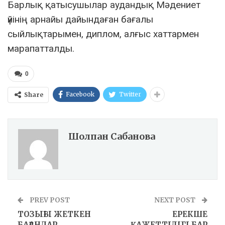
Барлық қатысушылар аудандық Мәдениет
үйінің арнайы дайындаған бағалы
сыйлықтарымен, диплом, алғыс хаттармен
марапатталды.
0
Facebook
Twitter
Share
Шолпан Сабанова
PREV POST
NEXT POST
ТОЗЫҒЫ ЖЕТКЕН
ЕРЕКШЕ
БАҒАНДАР
ҚАЖЕТТІЛІГІ БАР