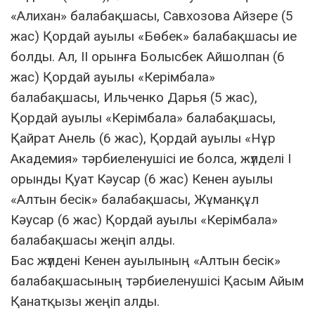
«Алихан» балабақшасы, Савхозова Айзере (5
жас) Қордай ауылы «Бөбек» балабақшасы ие
болды. Ал, ІІ орынға Болысбек Айшолпан (6
жас) Қордай ауылы «Керімбала»
балабақшасы, Ильченко Дарья (5 жас),
Қордай ауылы «Керімбала» балабақшасы,
Қайрат Анель (6 жас), Қордай ауылы «Нұр
Академия» тәрбиеленушісі ие болса, жүлделі І
орынды Қуат Кәусар (6 жас) Кенен ауылы
«Алтын бесік» балабақшасы, Жұманқұл
Кәусар (6 жас) Қордай ауылы «Керімбала»
балабақшасы жеңіп алды.
Бас жүлдені Кенен ауылының «Алтын бесік»
балабақшасының тәрбиеленушісі Қасым Айым
Қанатқызы жеңіп алды.