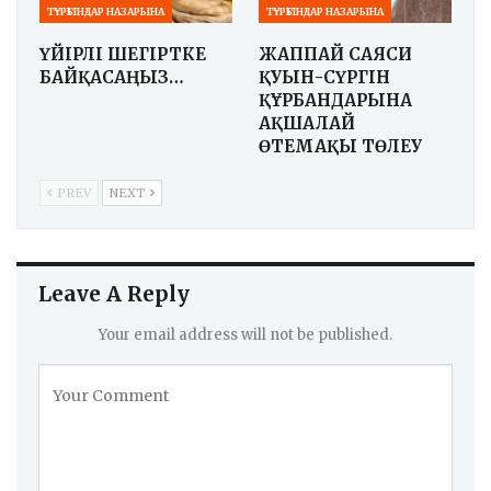
ТҰРҒЫНДАР НАЗАРЫНА
ТҰРҒЫНДАР НАЗАРЫНА
ҮЙІРЛІ ШЕГІРТКЕ
ЖАППАЙ САЯСИ
БАЙҚАСАҢЫЗ…
ҚУҒЫН-СҮРГІН
ҚҰРБАНДАРЫНА
АҚШАЛАЙ
ӨТЕМАҚЫ ТӨЛЕУ
PREV
NEXT
Leave A Reply
Your email address will not be published.