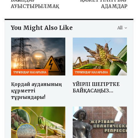
АУЫСТЫРЫЛМАҚ
АДАМДАР
You Might Also Like
All
ТҰРҒЫНДАР НАЗАРЫНА
ТҰРҒЫНДАР НАЗАРЫНА
Қордай ауданының
ҮЙІРЛІ ШЕГІРТКЕ
құрметті
БАЙҚАСАҢЫЗ…
тұрғындары!