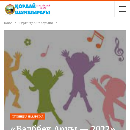
Home
Тұрғындар назарына
ТҰРҒЫНДАР НАЗАРЫНА
«Балбөбек Аруы — 2022»