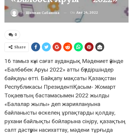
On
Авг 24, 2022
By
Шолпан Сабанова
0
Share
16 тамыз күні сағат аудандық Мәдениет үйінде
«Балбөбек Аруы 2022» атты бүлдіршіндер
байқауы өтті. Байқапу мақсаты Қазақстан
Республикасы ПрезидентіҚасым- Жомарт
Тоқаевтың бастамасымен 2022 жылды
«Балалар жылы» деп жариялануына
байланысты өскелең ұрпақтарды қолдау,
рухани байлықты бойларына сіңіру, қазақтың
салт дәстүрін насихаттау, мәдени тұрғыда