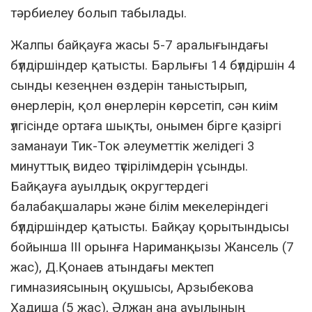
тәрбиелеу болып табылады.
Жалпы байқауға жасы 5-7 аралығындағы
бүлдіршіндер қатысты. Барлығы 14 бүлдіршін 4
сынды кезеңнен өздерін таныстырып,
өнерлерін, қол өнерлерін көрсетіп, сән киім
үлгісінде ортаға шықты, онымен бірге қазіргі
заманауи Тик-Ток әлеуметтік желідегі 3
минуттық видео түсірілімдерін ұсынды.
Байқауға ауылдық округтердегі
балабақшалары және білім мекелеріндегі
бүлдіршіндер қатысты. Байқау қорытындысы
бойынша ІІІ орынға Нариманқызы Жансель (7
жас), Д.Қонаев атындағы мектеп
гимназиясының оқушысы, Арзыбекова
Хадиша (5 жас), Әлжан ана ауылының