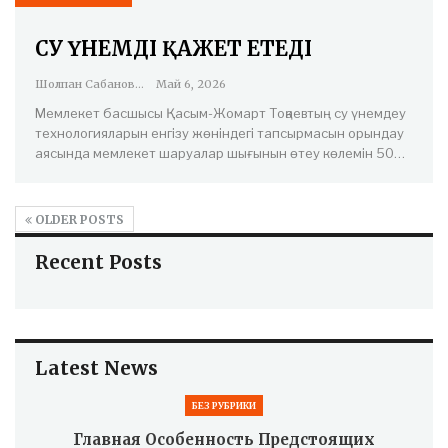
СУ ҮНЕМДІ ҚАЖЕТ ЕТЕДІ
Шолпан Сабанова
Май 6, 2026
Мемлекет басшысы Қасым-Жомарт Тоқаевтың су үнемдеу
технологияларын енгізу жөніндегі тапсырмасын орындау
аясында мемлекет шаруалар шығынын өтеу көлемін 50…
OLDER POSTS
Recent Posts
Latest News
БЕЗ РУБРИКИ
Главная Особенность Предстоящих