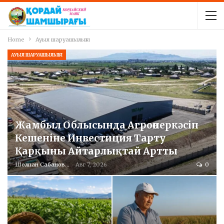
Home
Ауыл шаруашылығы
АУЫЛ ШАРУАШЫЛЫҒЫ
Жамбыл Облысында Агроөнеркәсіп
Кешеніне Инвестиция Тарту
Қарқыны Айтарлықтай Артты
Шолпан Сабанова
Авг 7, 2026
0