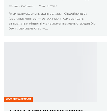
Шолпан Сабанова
Май 18, 2026
Ауыл шаруашылығы жануарларын бірдейлендіру
(сырғалау,чиптеу) — ветеринария саласындағы
атқарылатын міндетті және жауапты жұмыстардың бір
бөлігі. Бұл жұмыстар —…
АУЫЛ ШАРУАШЫЛЫҒЫ