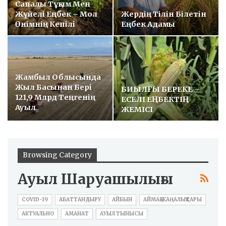
Сапалы Тұқым Мен
Жүйелі Еңбек – Мол
Жердің Тілін Білетін
Өнімнің Кепілі
Еңбек Адамы
Жамбыл Облысында
Жыл Басынан Бері
БИЫЛҒЫ БЕРЕКЕ –
121,9 Млрд Теңгенің
ЕСЕЛІ ЕҢБЕКТІҢ
Ауыл
ЖЕМІСІ
Шаруашылығы…
Browsing Category
Ауыл Шаруашылығы
COVID-19
АБАТТАНДЫРУ
АЙБЫН
АЙМАҚ ЖАҢАЛЫҚТАРЫ
АКТУАЛЬНО
АМАНАТ
АУЫЛ ТЫНЫСЫ