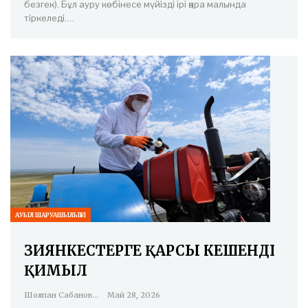
безгек). Бұл ауру көбінесе мүйізді ірі қара малында
тіркеледі.…
АУЫЛ ШАРУАШЫЛЫҒЫ
ЗИЯНКЕСТЕРГЕ ҚАРСЫ КЕШЕНДІ
ҚИМЫЛ
Шолпан Сабанова
Май 28, 2026