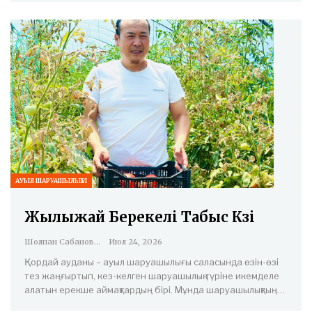
АУЫЛ ШАРУАШЫЛЫҒЫ
Жылыжай Берекелі Табыс Көзі
Шолпан Сабанова
Июл 24, 2026
Қордай ауданы – ауыл шаруашылығы саласында өзін-өзі
тез жаңғыртып, кез-келген шаруашылық түріне икемделе
алатын ерекше аймақтардың бірі. Мұнда шаруашылықтың…