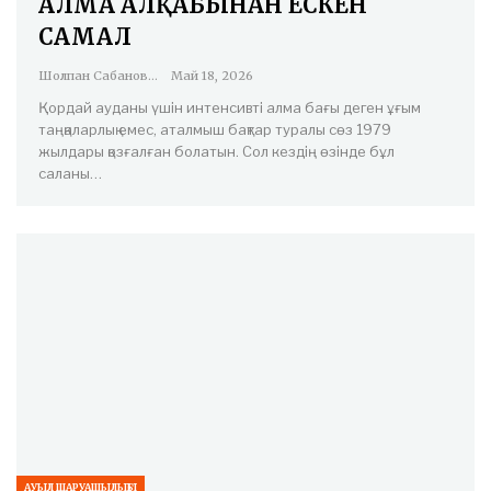
АЛМА АЛҚАБЫНАН ЕСКЕН
САМАЛ
Шолпан Сабанова
Май 18, 2026
Қордай ауданы үшін интенсивті алма бағы деген ұғым
таңқаларлық емес, аталмыш бақтар туралы сөз 1979
жылдары қозғалған болатын. Сол кездің өзінде бұл
саланы…
АУЫЛ ШАРУАШЫЛЫҒЫ