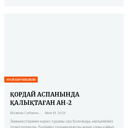
АУЫЛ ШАРУАШЫЛЫҒЫ
ҚОРДАЙ АСПАНЫНДА
ҚАЛЫҚТАҒАН АН-2
Шолпан Сабанова
Июн 19, 2026
Зиянкестермен күрес туралы сөз болғанда, көпшілігіміз
тракторларды, бүріккіш техникаларды және ұлан-ғайыр