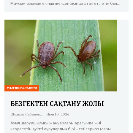
Маусым айының екінші жексенбісінде атап өтілетін бұл…
АУЫЛ ШАРУАШЫЛЫҒЫ
БЕЗГЕКТЕН САҚТАНУ ЖОЛЫ
Шолпан Сабанова
Июн 10, 2026
Ауыл шаруашылығы жануарлары арасында жиі
кездесетін қауіпті аурулардың бірі – тейлериоз (сары