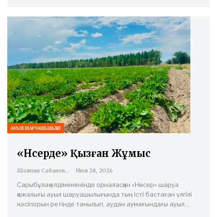
АУЫЛ ШАРУАШЫЛЫҒЫ
«Нөсерде» Қызған Жұмыс
Шолпан Сабанова
Июл 28, 2026
Сарыбұлақ елдімекенінде орналасқан «Нөсер» шаруа
қожалығы ауыл шаруашылығында тың істі бастаған үлгілі
кәсіпорын ретінде танылып, аудан аумағындағы ауыл…