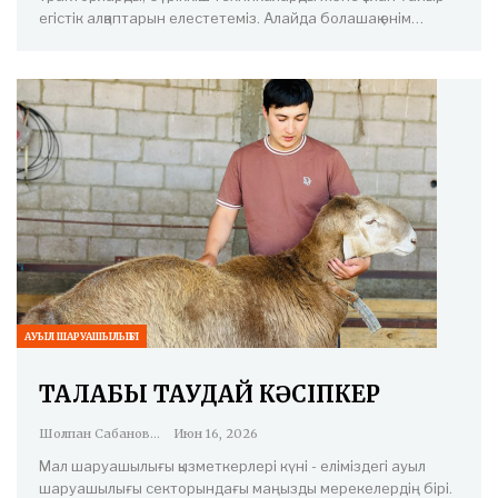
егістік алқаптарын елестетеміз. Алайда болашақ өнім…
АУЫЛ ШАРУАШЫЛЫҒЫ
ТАЛАБЫ ТАУДАЙ КӘСІПКЕР
Шолпан Сабанова
Июн 16, 2026
Мал шаруашылығы қызметкерлері күні - еліміздегі ауыл
шаруашылығы секторындағы маңызды мерекелердің бірі.