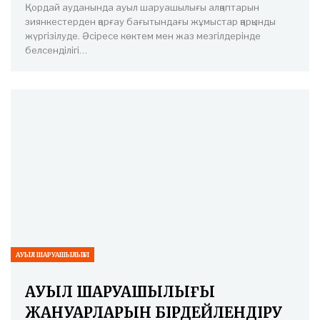
Қордай ауданында ауыл шаруашылығы алқаптарын
зиянкестерден қорғау бағытындағы жұмыстар қарқынды
жүргізілуде. Әсіресе көктем мен жаз мезгілдерінде
белсенділігі…
АУЫЛ ШАРУАШЫЛЫҒЫ
АУЫЛ ШАРУАШЫЛЫҒЫ
ЖАНУАРЛАРЫН БІРДЕЙЛЕНДІРУ