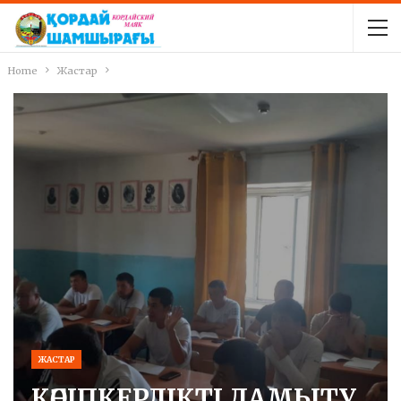
Home
Жастар
ЖАСТАР
КӘСІПКЕРЛІКТІ ДАМЫТУ