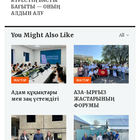
КҮРЕСТІҢ БАСТЫ
БАҒЫТЫ — ОНЫҢ
АЛДЫН АЛУ
You Might Also Like
All
ЖАСТАР
ЖАСТАР
Адам құқықтары
ҚАЗАҚ-ҚЫРҒЫЗ
мен заң үстемдігі
ЖАСТАРЫНЫҢ
ФОРУМЫ