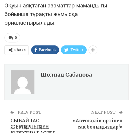
Оқуын аяқтаған азаматтар мамандығы
бойынша тұрақты жұмысқа
орналастырылады.
0
Facebook
Twitter
Share
Шолпан Сабанова
PREV POST
NEXT POST
СЫБАЙЛАС
«Автокөлік өртінен
ЖЕМҚОРЛЫҚПЕН
сақ болыңыздар!»