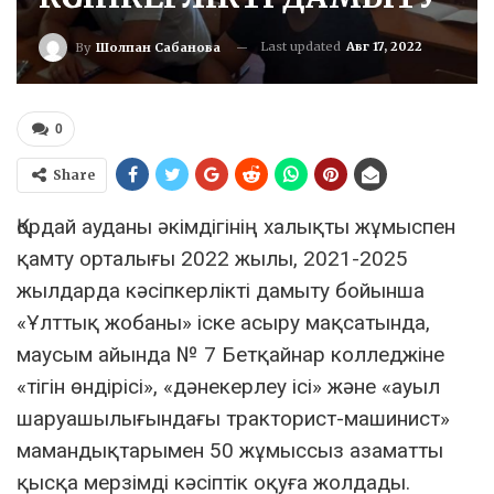
Last updated
Авг 17, 2022
By
Шолпан Сабанова
0
Share
Қордай ауданы әкімдігінің халықты жұмыспен
қамту орталығы 2022 жылы, 2021-2025
жылдарда кәсіпкерлікті дамыту бойынша
«Ұлттық жобаны» іске асыру мақсатында,
маусым айында № 7 Бетқайнар колледжіне
«тігін өндірісі», «дәнекерлеу ісі» және «ауыл
шаруашылығындағы тракторист-машинист»
мамандықтарымен 50 жұмыссыз азаматты
қысқа мерзімді кәсіптік оқуға жолдады.