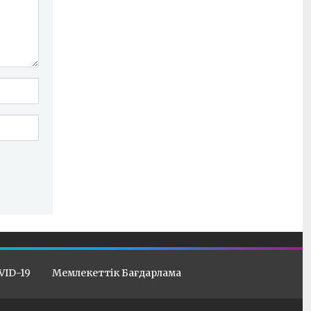
VID-19
Мемлекеттік Бағдарлама