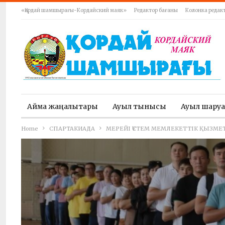
«Қордай шамшырағы-Кордайский маяк»
Редактор бағаны
Колонка редак
Аймақ жаңалықтары
Ауыл тынысы
Ауыл шару
Home
СПАРТАКИАДА
МЕРЕЙІ ҮСТЕМ МЕМЛЕКЕТТІК ҚЫЗМЕ