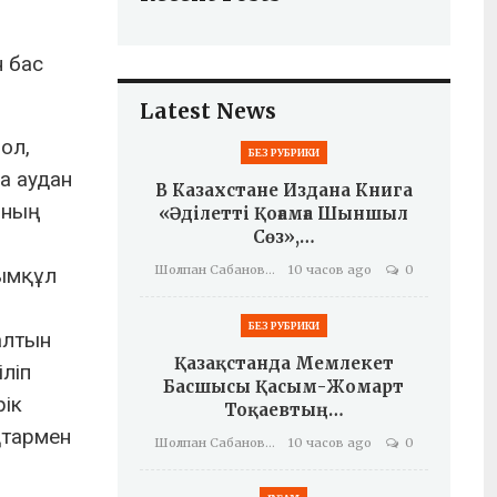
н бас
Latest News
ол,
БЕЗ РУБРИКИ
а аудан
В Казахстане Издана Книга
ының
«Әділетті Қоғамға Шыншыл
Сөз»,…
Шолпан Сабанова
10 часов ago
0
тымқұл
БЕЗ РУБРИКИ
алтын
Қазақстанда Мемлекет
ліп
Басшысы Қасым-Жомарт
рік
Тоқаевтың…
қтармен
Шолпан Сабанова
10 часов ago
0