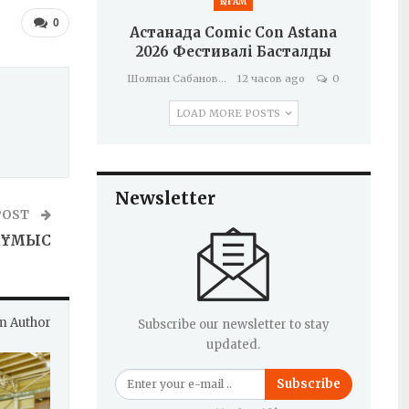
ҚОҒАМ
0
Астанада Comic Con Astana
2026 Фестивалі Басталды
Шолпан Сабанова
12 часов ago
0
LOAD MORE POSTS
Newsletter
POST
ЖҰМЫС
m Author
Subscribe our newsletter to stay
updated.
Subscribe