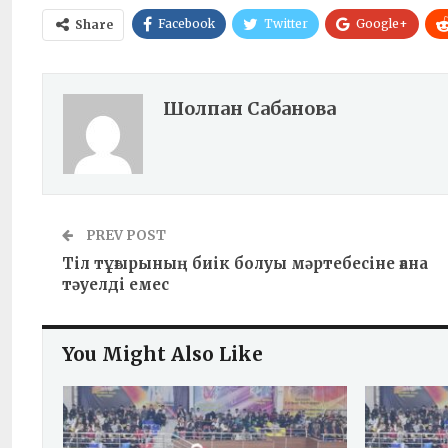
Facebook
Twitter
Google+
Share
Шолпан Сабанова
PREV POST
Тіл тұғырының биік болуы мәртебесіне ғана
тәуелді емес
You Might Also Like