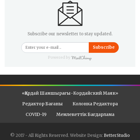
Subscribe our newsletter to stay updated.
Subscribe
Powered by
«Қордай Шамшырағы-Кордайский Маяк»
Редактор Бағаны
Колонка Редактора
COVID-19
Мемлекеттік Бағдарлама
© 2017 - All Rights Reserved.
Website Design:
BetterStudio