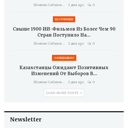
Шолпан Сабанова
2 дня ago
0
БЕЗ РУБРИКИ
Свыше 1900 ИИ-Фильмов Из Более Чем 90
Стран Поступило На…
Шолпан Сабанова
2 дня ago
0
ОФИЦИАЛЬНО
Казахстанцы Ожидают Позитивных
Изменений От Выборов В…
Шолпан Сабанова
2 дня ago
0
LOAD MORE POSTS
Newsletter