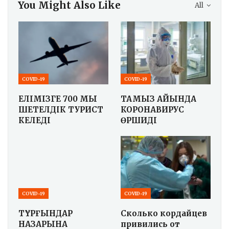
You Might Also Like
All
COVID-19
COVID-19
ЕЛІМІЗГЕ 700 МЫҢ
ТАМЫЗ АЙЫНДА
ШЕТЕЛДІК ТУРИСТ
КОРОНАВИРУС
КЕЛЕДІ
ӨРШИДІ
COVID-19
COVID-19
ТҰРҒЫНДАР
Сколько кордайцев
НАЗАРЫНА
привились от