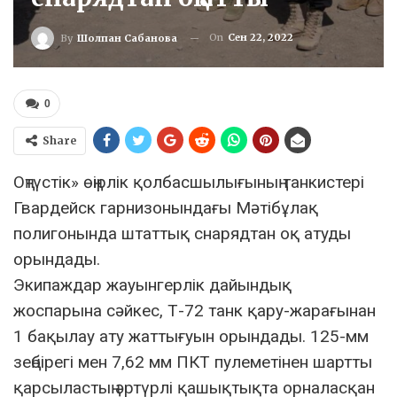
On
Сен 22, 2022
By
Шолпан Сабанова
0
Share
Оңтүстік» өңірлік қолбасшылығының танкистері
Гвардейск гарнизонындағы Мәтібұлақ
полигонында штаттық снарядтан оқ атуды
орындады.
Экипаждар жауынгерлік дайындық
жоспарына сәйкес, Т-72 танк қару-жарағынан
1 бақылау ату жаттығуын орындады. 125-мм
зеңбірегі мен 7,62 мм ПКТ пулеметінен шартты
қарсыластың әртүрлі қашықтықта орналасқан