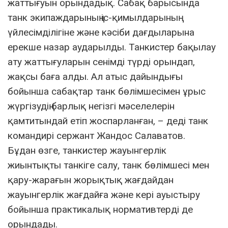
жаттығуын орындадық. Сабақ барысында
танк экипаждарының іс-қимылдарының
үйлесімділігіне және кәсіби дағдыларына
ерекше назар аударылды. Танкистер бақылау
ату жаттығуларын сенімді түрді орындап,
жақсы баға алды. Ал атыс дайындығы
бойынша сабақтар танк бөлімшесімен ұрыс
жүргізудің барлық негізгі мәселелерін
қамтитындай етіп жоспарланған, – деді танк
командирі сержант Жандос Салаватов.
Бұдан өзге, танкистер жауынгерлік
жиынтықты танкіге салу, танк бөлімшесі мен
қару-жарағын жорықтық жағдайдан
жауынгерлік жағдайға және кері ауыстыру
бойынша практикалық нормативтерді де
орындады.