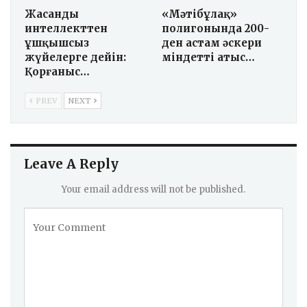
Жасанды
«Мәтібұлақ»
интеллекттен
полигонында 200-
ұшқышсыз
ден астам әскери
жүйелерге дейін:
міндетті атыс…
Қорғаныс…
PREV
NEXT
Leave A Reply
Your email address will not be published.