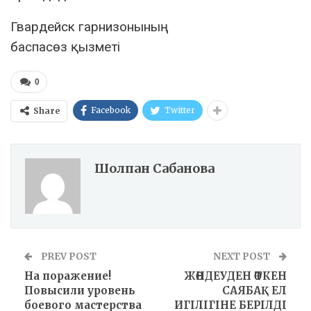
Гвардейск гарнизонының
баспасөз қызметі
0
Facebook
Twitter
Share
Шолпан Сабанова
PREV POST
NEXT POST
На поражение!
ЖӨНДЕУДЕН ӨТКЕН
Повысили уровень
САЯБАҚ ЕЛ
боевого мастерства
ИГІЛІГІНЕ БЕРІЛДІ