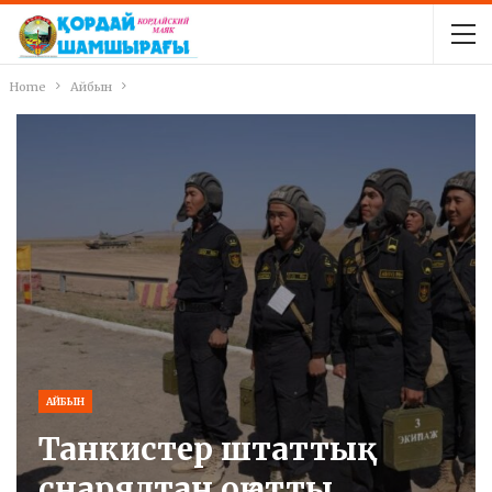
Home
Айбын
АЙБЫН
Танкистер штаттық
снарядтан оқ атты