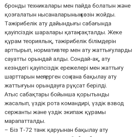
бронды техникалары мен пайда болатын және
қозғалатын нысаналарының көзін жойды.
Тәжірибелік ату дайындығы сабағында
қауіпсіздік шаралары қатаң сақталды. Жеке
құрам теориялық, тәжірибелік білімдерін
арттырып, нормативтер мен ату жаттығуларды
сауатты орындай алды. Сондай-ақ, ату
кезіндегі қауіпсіздік ережелері мен жаттығу
шарттарын меңгерген соң ғана бақылау ату
жаттығуын орындауға рұқсат берілді.
Атыс сабақтары бойынша қорытынды
жасалып, үздік рота командирі, үздік взвод
сержанты және үздік экипаж құрамы
марапатталды.
– Біз Т-72 танк қаруынан бақылау ату