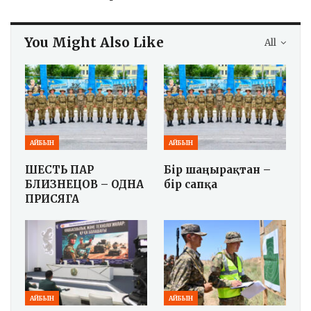
You Might Also Like
All
АЙБЫН
АЙБЫН
ШЕСТЬ ПАР
Бір шаңырақтан –
БЛИЗНЕЦОВ – ОДНА
бір сапқа
ПРИСЯГА
АЙБЫН
АЙБЫН