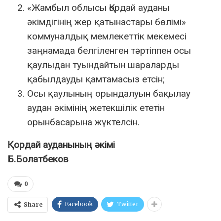
«Жамбыл облысы Қордай ауданы
әкімдігінің жер қатынастары бөлімі»
коммуналдық мемлекеттік мекемесі
заңнамада белгіленген тәртіппен осы
қаулыдан туындайтын шараларды
қабылдауды қамтамасыз етсін;
Осы қаулының орындалуын бақылау
аудан әкімінің жетекшілік ететін
орынбасарына жүктелсін.
Қордай ауданының әкімі
Б.Болатбеков
0
Facebook
Twitter
Share