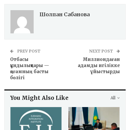
Шолпан Сабанова
PREV POST
NEXT POST
Отбасы
Миллиондаған
құндылықтары —
адамды игілікке
қоғамның басты
ұйыстырды
бөлігі
You Might Also Like
All