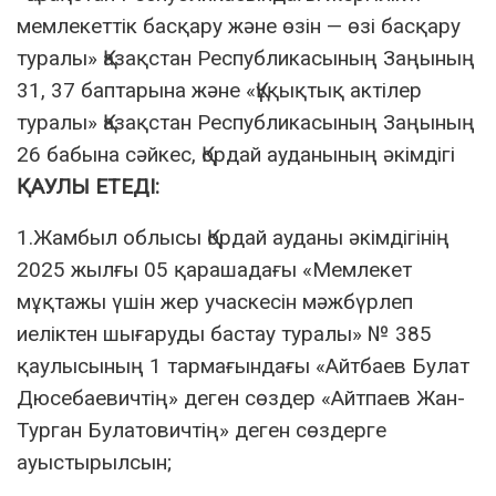
мемлекеттiк басқару және өзін — өзі басқару
туралы» Қазақстан Республикасының Заңының
31, 37 баптарына және «Құқықтық актілер
туралы» Қазақстан Республикасының Заңының
26 бабына сәйкес, Қордай ауданының әкімдігі
ҚАУЛЫ ЕТЕДІ:
1.Жамбыл облысы Қордай ауданы әкімдігінің
2025 жылғы 05 қарашадағы «Мемлекет
мұқтажы үшін жер учаскесін мәжбүрлеп
иеліктен шығаруды бастау туралы» № 385
қаулысының 1 тармағындағы «Айтбаев Булат
Дюсебаевичтің» деген сөздер «Айтпаев Жан-
Турган Булатовичтің» деген сөздерге
ауыстырылсын;