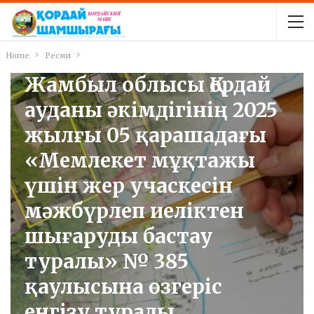
Home
Ресми
РЕСМИ
Жамбыл облысы Қордай
ауданы әкімдігінің 2025
жылғы 05 қарашадағы
«Мемлекет мұқтажы
үшін жер учаскесін
мәжбүрлеп иеліктен
шығаруды бастау
туралы» № 385
қаулысына өзгеріс
енгізу туралы