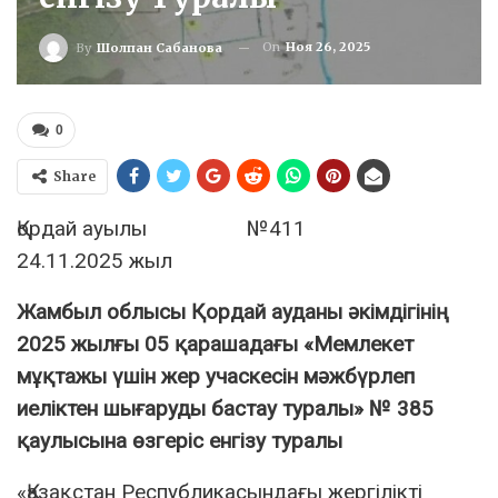
On
Ноя 26, 2025
By
Шолпан Сабанова
0
Share
Қордай ауылы №411
24.11.2025 жыл
Жамбыл облысы Қордай ауданы әкімдігінің
2025 жылғы 05 қарашадағы «Мемлекет
мұқтажы үшін жер учаскесін мәжбүрлеп
иеліктен шығаруды
бастау туралы» № 385
қаулысына өзгеріс енгізу туралы
«Қазақстан Республикасындағы жергiлiктi