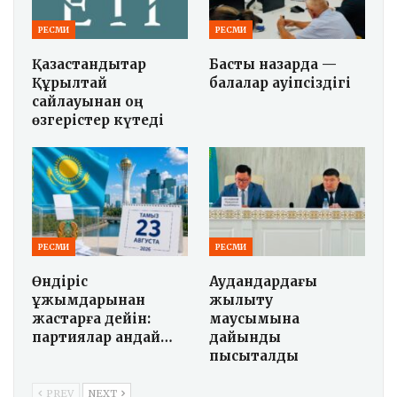
РЕСМИ
РЕСМИ
Қазақстандықтар
Басты назарда —
Құрылтай
балалар қауіпсіздігі
сайлауынан оң
өзгерістер күтеді
РЕСМИ
РЕСМИ
Өндіріс
Аудандардағы
ұжымдарынан
жылыту
жастарға дейін:
маусымына
партиялар қандай…
дайындық
пысықталды
PREV
NEXT