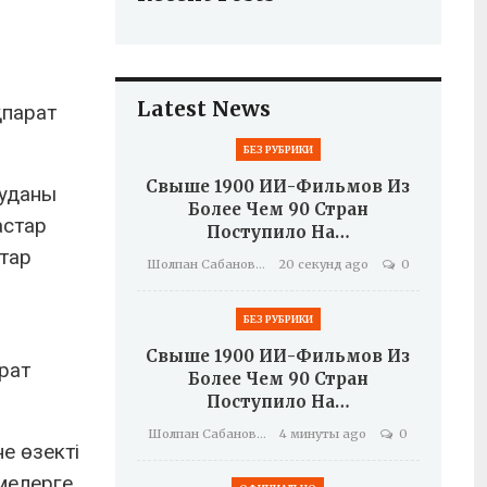
Latest News
қпарат
БЕЗ РУБРИКИ
Свыше 1900 ИИ-Фильмов Из
ауданы
Более Чем 90 Стран
астар
Поступило На…
тар
Шолпан Сабанова
20 секунд ago
0
БЕЗ РУБРИКИ
Свыше 1900 ИИ-Фильмов Из
рат
Более Чем 90 Стран
Поступило На…
Шолпан Сабанова
4 минуты ago
0
е өзекті
мелерге