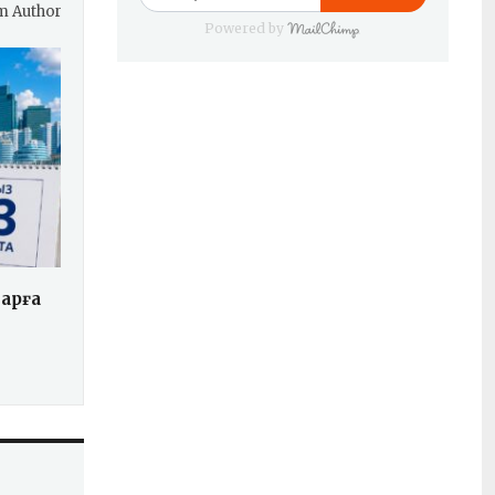
m Author
Powered by
арға