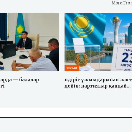
More Fro
РЕСМИ
зарда — балалар
Өндіріс ұжымдарынан жаст
гі
дейін: партиялар қандай…