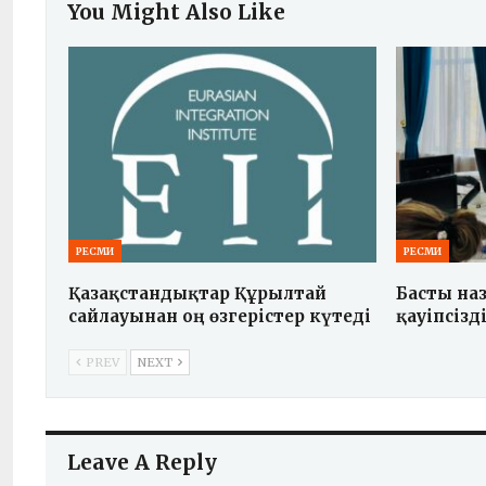
You Might Also Like
РЕСМИ
РЕСМИ
Қазақстандықтар Құрылтай
Басты на
сайлауынан оң өзгерістер күтеді
қауіпсізді
PREV
NEXT
Leave A Reply