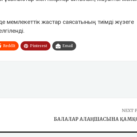
 мемлекеттік жастар саясатының тиімді жүзеге
лгіленді.
ReddIt
Pinterest
Email
NEXT 
БАЛАЛАР АЛАҢШАСЫНА ҚАМҚ