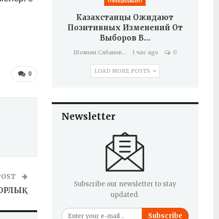
ОФИЦИАЛЬНО
Казахстанцы Ожидают
Позитивных Изменений От
Выборов В…
Шолпан Сабанова
1 час ago
0
LOAD MORE POSTS
0
Newsletter
POST
Subscribe our newsletter to stay
ОРЛЫҚ
updated.
Subscribe