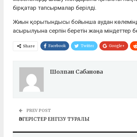
бірқатар тапсырмалар берілді.
Жиын қорытындысы бойынша аудан көлемінде
асырылуына серпін беретін жаңа міндеттер бе
Facebook
Twitter
Google+
Share
Шолпан Сабанова
PREV POST
ӨЗГЕРІСТЕР ЕНГІЗУ ТУРАЛЫ