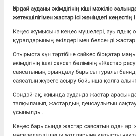
Қордай ауданы әкімдігінің кіші мәжіліс
залында
жетекшілігімен жастар ісі жөніндегі кеңестің 
Кеңес жұмысына кеңес мүшелері, ауылдық о
құралдарының өкілдері мен белсенді жастар
Отырыста күн тәртібіне сәйкес бірқатар ма
әкімдігінің ішкі саясат бөлімінің «Жастар 
саясатының орындалу барысы туралы баянда
саясатын жүзеге асыру бойынша қолға алын
Сондай-ақ, жиында ауданда жастар арасын
талқыланып, жастардың денсаулығын сақтау
ұсынылды.
Кеңес барысында жастар саясатын одан әрі ж
мәселелерді шешу жолдарына қатысты нақты