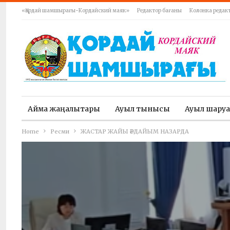
«Қордай шамшырағы-Кордайский маяк»
Редактор бағаны
Колонка редак
Аймақ жаңалықтары
Ауыл тынысы
Ауыл шару
Home
Ресми
ЖАСТАР ЖАЙЫ ӘРДАЙЫМ НАЗАРДА