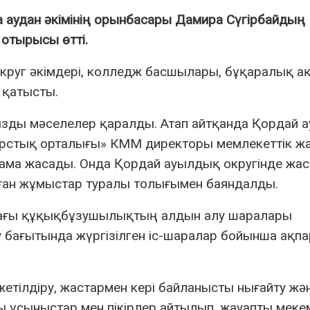
 аудан әкімінің орынбасары
Дамира Сүгірбайдың
І отырысы өтті.
круг әкімдері, колледж басшылары, бұқаралық а
 қатысты.
ңызды мәселелер қаралды. Атап айтқанда Қордай 
ресурстық орталығы» КММ директоры мемлекеттік ж
ма жасады. Онда Қордай ауылдық округінде жас
ған жұмыстар туралы толығымен баяндалды.
дағы құқықбұзушылықтың алдын алу шаралары
 бағытында жүргізілген іс-шаралар бойынша ақпа
етілдіру, жастармен кері байланысты нығайту жән
 ұсыныстар мен пікірлер айтылып, жауапты меке