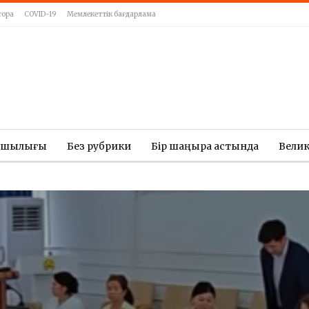
тора
COVID-19
Мемлекеттік бағдарлама
ашылығы
Без рубрики
Бір шаңырақ астында
Вели