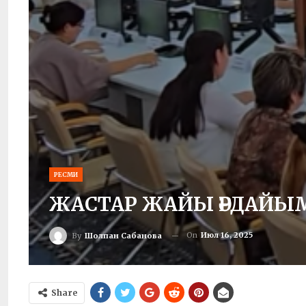
РЕСМИ
ЖАСТАР ЖАЙЫ ӘРДАЙЫМ
On
Июл 16, 2025
By
Шолпан Сабанова
Share