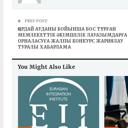
PREV POST
ҚОРДАЙ АУДАНЫ БОЙЫНША БОС ТҰРҒАН
МЕМЛЕКЕТТІК ӘКІМШІЛІК ЛАУАЗЫМДАРҒА
ОРНАЛАСУҒА ЖАЛПЫ КОНКУРС ЖАРИЯЛАУ
ТУРАЛЫ ХАБАРЛАМА
You Might Also Like