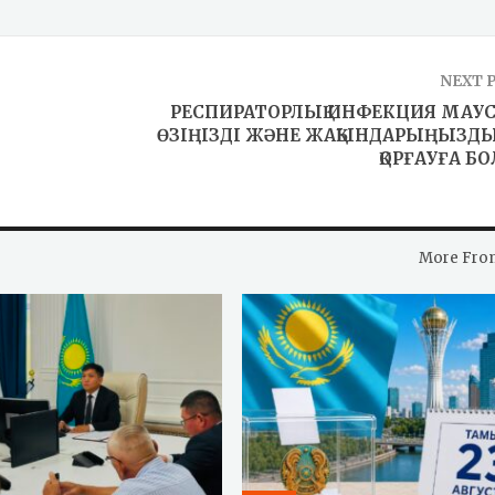
NEXT 
РЕСПИРАТОРЛЫҚ ИНФЕКЦИЯ МАУ
ӨЗІҢІЗДІ ЖӘНЕ ЖАҚЫНДАРЫҢЫЗДЫ
ҚОРҒАУҒА Б
More Fro