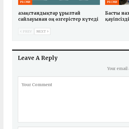
РЕСМИ
РЕСМИ
Қазақстандықтар Құрылтай
Басты на
сайлауынан оң өзгерістер күтеді
қауіпсізді
PREV
NEXT
Leave A Reply
Your email 