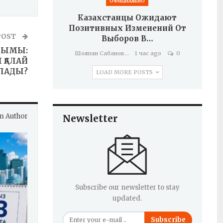
ОФИЦИАЛЬНО
Казахстанцы Ожидают
Позитивных Изменений От
POST
Выборов В…
СЫМЫ:
Шолпан Сабанова
1 час ago
0
 ҚАЛАЙ
ОЛАДЫ?
LOAD MORE POSTS
m Author
Newsletter
Subscribe our newsletter to stay
updated.
Subscribe