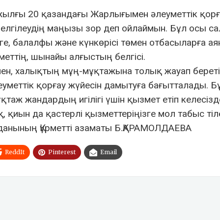
 жылғы 20 қазандағы Жарлығымен әлеуметтік қорғ
белгілеудің маңызы зор деп ойлаймын. Бұл осы с
ге, балалфы және күнкөрісі төмен отбасыларға ая
меттің, шынайы алғыстың белгісі.
мен, халықтың мұң-мұқтажына толық жауап берет
леуметтік қорғау жүйесін дамытуға бағытталады. Б
қтаж жандардың игілігі үшін қызмет етіп келесізд
, қиын да қастерлі қызметтеріңізге мол табыс тіл
 ауданының Құрметті азаматы Б.ҚАРАМОЛДАЕВА
ReddIt
Pinterest
Email