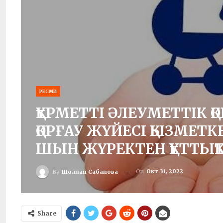
РЕСМИ
ҚҰРМЕТТІ ӘЛЕУМЕТТІК Қ
ҚОРҒАУ ЖҮЙЕСІ ҚЫЗМЕТК
ШЫН ЖҮРЕКТЕН ҚҰТТЫҚ
On
Окт 31, 2022
By
Шолпан Сабанова
Share