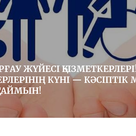
ОРҒАУ ЖҮЙЕСІ ҚЫЗМЕТКЕРЛЕРІ
ЕРЛЕРІНІҢ КҮНІ — КӘСІПТІК
ТАЙМЫН!