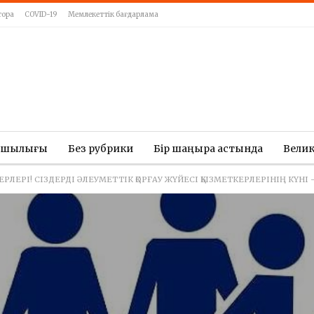
тора
COVID-19
Мемлекеттік бағдарлама
ашылығы
Без рубрики
Бір шаңырақ астында
Вели
КЕРЛЕРІ! СІЗДЕРДІ ӘЛЕУМЕТТІК ҚОРҒАУ ЖҮЙЕСІ ҚЫЗМЕТКЕРЛЕРІНІҢ КҮ