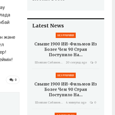
ау
алада
нбай
Latest News
БЕЗ РУБРИКИ
ін және
ұл
Свыше 1900 ИИ-Фильмов Из
Более Чем 90 Стран
ер!
Поступило На…
еймін!
Шолпан Сабанова
20 секунд ago
0
БЕЗ РУБРИКИ
0
Свыше 1900 ИИ-Фильмов Из
Более Чем 90 Стран
Поступило На…
Шолпан Сабанова
4 минуты ago
0