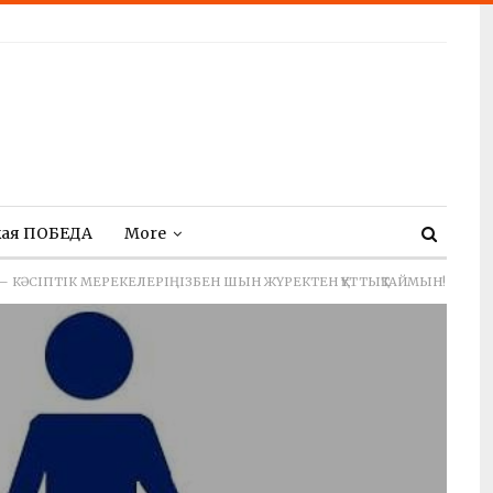
кая ПОБЕДА
More
НІ — КӘСІПТІК МЕРЕКЕЛЕРІҢІЗБЕН ШЫН ЖҮРЕКТЕН ҚҰТТЫҚТАЙМЫН!