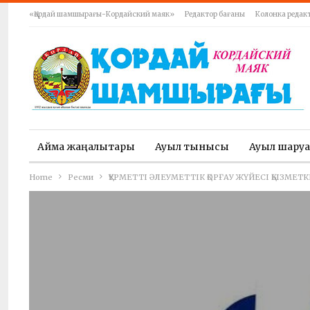
«Қордай шамшырағы-Кордайский маяк»
Редактор бағаны
Колонка редак
Аймақ жаңалықтары
Ауыл тынысы
Ауыл шару
Home
Ресми
ҚҰРМЕТТІ ӘЛЕУМЕТТІК ҚОРҒАУ ЖҮЙЕСІ ҚЫЗМЕТ