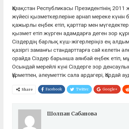
Қазақстан Республикасы Президентінің 2011
жүйесі қызметкерлеріне арнап мереке күнін 
қажырлы еңбек етіп, қарттар мен мүгедектер
қызмет етіп жүрген адамдарға деген зор құр
Сіздердің барлық күш-жігерлеріңіз ең алды
қазіргі заманғы стандарттарға сай келетін ә
орайда Сіздер барынша аянбай еңбек етіп, мұ
Осындай мерейлі күні Сіздерге зор денсаулық
Құрметпен, әлеуметтік сала ардагері, Қордай
Facebook
Twitter
Google+
Share
Шолпан Сабанова