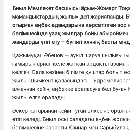
Биыл Мемлекет басшысы Қасым-Жомарт Тоқ
мамандықтардың жылы» деп жарияланды. Бұл
отырған еңбек адамдарына көрсетілген зор құ
бөлімшесінде ұзақ жылдар бойы абыроймен 
жандарды үлгі ету – бүгінгі күннің басты мінде
Қажымұқан Әбенов — ауыл шаруашылығының
ғұмырын арнап келе жатқан ардақты азамат.
келген. Бала кезінен білімге құштар болып 
жылы Шымкент қаласындағы Гидромелиоратив
алғаннан кейін, еңбекке араласуға бел буғ
жылы елге оралады.
Әскер қатарынан кейін туған өлкесіне орал
етіп келеді. Биыл осы саладағы еңбек жолына
бөлімшесіне қарасты Қайнар мен Сарыбұлақ 