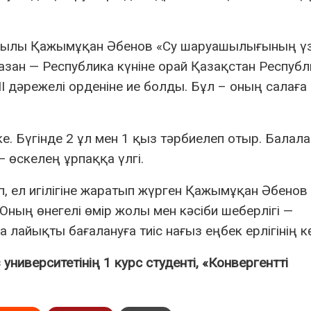
0 жылы Қажымұқан Әбенов «Су шаруашылығының үз
азан — Республика күніне орай Қазақстан Респуб
 дәрежелі орденіне ие болды. Бұл – оның салаға 
ке. Бүгінде 2 ұл мен 1 қыз тәрбиелеп отыр. Балал
— өскелең ұрпаққа үлгі.
еріп, ел игілігіне жаратып жүрген Қажымұқан Әбено
ның өнегелі өмір жолы мен кәсіби шеберлігі —
ықты бағалануға тиіс нағыз еңбек ерлігінің көр
ниверситетінің 1 курс студенті, «Конвергентті