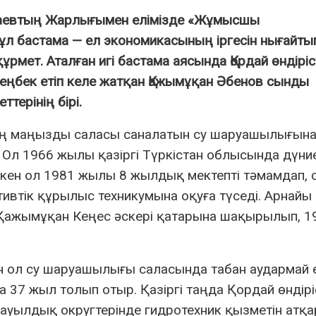
аевтың Жарлығымен елімізде «Жұмысшы
 бастама — ел экономикасының іргесін нығайты
рмет. Аталған игі бастама аясында Қордай өндіріс
еңбек етіп келе жатқан Қажымұқан Әбенов сынды
ттерінің бірі.
 маңызды саласы саналатын су шаруашылығына
 Ол 1966 жылы қазіргі Түркістан облысында дүни
өскен ол 1981 жылы 8 жылдық мектепті тәмамдап, 
тік құрылыс техникумына оқуға түседі. Арнайы 
ан Қажымұқан Кеңес әскері қатарына шақырылып, 1
ған ол су шаруашылығы саласында табан аудармай 
 37 жыл толып отыр. Қазіргі таңда Қордай өндірі
ауылдық округтерінде гидротехник қызметін атқ