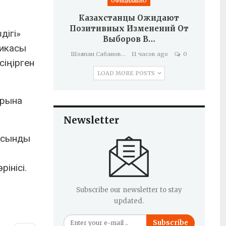
ОФИЦИАЛЬНО
Казахстанцы Ожидают
Позитивных Изменений От
дігі»
Выборов В…
ликасы
Шолпан Сабанова
11 часов ago
0
сіңірген
LOAD MORE POSTS
арына
Newsletter
в сынды
інісі.
Subscribe our newsletter to stay
updated.
Subscribe