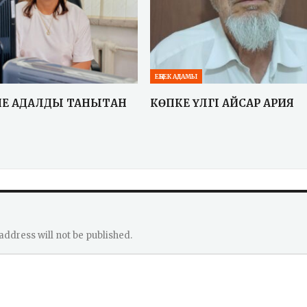
ЕҢБЕК АДАМЫ
Е АДАЛДЫҚ ТАНЫТҚАН
КӨПКЕ ҮЛГІ ҚАЙСАР ҚАРИЯ
address will not be published.