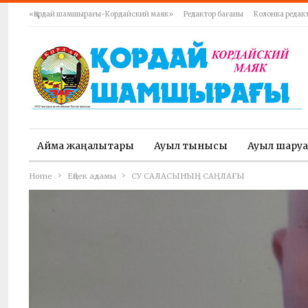
«Қордай шамшырағы-Кордайский маяк»
Редактор бағаны
Колонка редак
Аймақ жаңалықтары
Ауыл тынысы
Ауыл шару
Home
Еңбек адамы
СУ САЛАСЫНЫҢ САҢЛАҒЫ