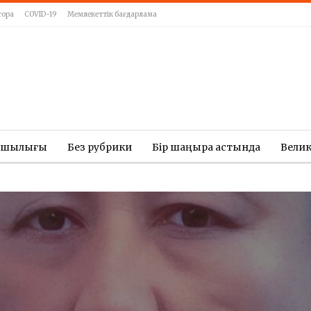
тора
COVID-19
Мемлекеттік бағдарлама
ашылығы
Без рубрики
Бір шаңырақ астында
Вели