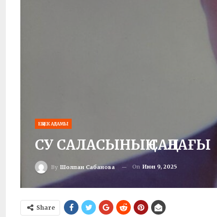
ЕҢБЕК АДАМЫ
СУ САЛАСЫНЫҢ САҢЛАҒЫ
On
Июн 9, 2025
By
Шолпан Сабанова
Share