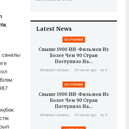
п
тік
Latest News
БЕЗ РУБРИКИ
Свыше 1900 ИИ-Фильмов Из
 саналы
Более Чем 90 Стран
Поступило На…
еге
Шолпан Сабанова
10 часов ago
0
сол
білім
БЕЗ РУБРИКИ
987
Свыше 1900 ИИ-Фильмов Из
Более Чем 90 Стран
Поступило На…
еңбек
Шолпан Сабанова
10 часов ago
0
стік
арып