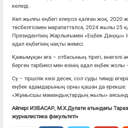
келеді.
Көп жылғы еңбегі елеусіз қалған жоқ. 202
төсбелгісімен марапатталса, 2024 жылы 25 қ
Президентінің Жарлығымен «Еңбек Даңқы» III
адал еңбегінің нақты жемісі.
Қажымұқан аға – отбасының тірегі, өнегелі ә
берген тәрбиесі мен өзінің адал еңбек жолы 
Су – тіршілік көзі десек, сол суды тиімді иг
еңбек адамдарының орны қашан да ерекше. О
«Жұмысшы мамандықтардың жылы» аясында лай
Айпері ИЗБАСАР, М.Х.Дулати атындағы Тараз у
журналистика факультеті»