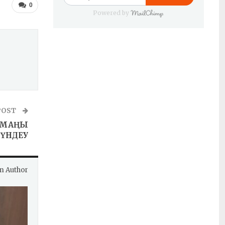
0
Powered by
POST
 МАҢЫ
ҮНДЕУ
m Author