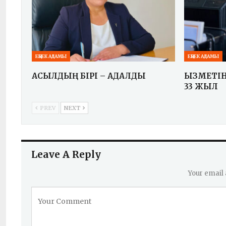
ЕҢБЕК АДАМЫ
ЕҢБЕК АДАМЫ
АСЫЛДЫҢ БІРІ – АДАЛДЫҚ
ҚЫЗМЕТІН
33 ЖЫЛ
PREV
NEXT
Leave A Reply
Your email 