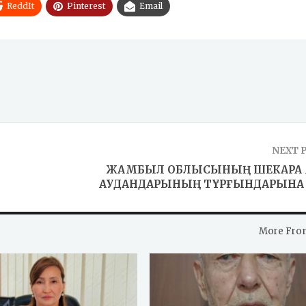
ReddIt
Pinterest
Email
NEXT 
ЖАМБЫЛ ОБЛЫСЫНЫҢ ШЕКАРА
АУДАНДАРЫНЫҢ ТҰРҒЫНДАРЫНА 
More Fro