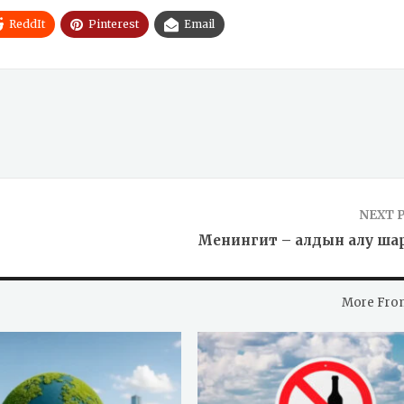
ReddIt
Pinterest
Email
NEXT 
Менингит – алдын алу ша
More Fro