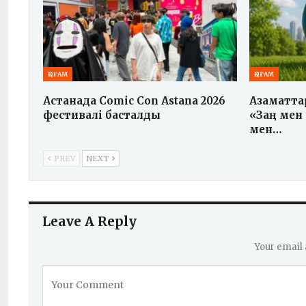
ҚОҒАМ
ҚОҒАМ
Астанада Comic Con Astana 2026
Азаматта
фестивалі басталды
«Заң мен
мен…
PREV
NEXT
Leave A Reply
Your email 