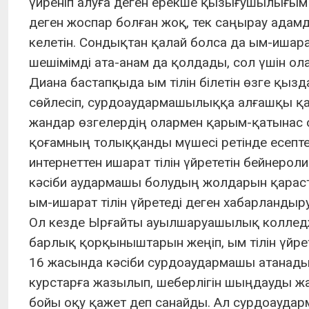
үйреніп алуға деген ерекше қызығушылығым 
деген жоспар болған жоқ, тек саңырау адамда
келетін. Сондықтан қалай болса да ым-ишара
шешімімді ата-анам да қолдады, сол үшін ол
Диана бастапқыда ым тілін білетін өзге қыз
сөйлесіп, сурдоаудармашылыққа алғашқы қа
жандар өзгелердің олармен қарым-қатынас о
қоғамның толыққанды мүшесі ретінде есептей
интернеттен ишарат тілін үйрететін бейнерол
кәсіби аудармашы болудың жолдарын қараст
ым-ишарат тілін үйретеді деген хабарланды
Ол кезде Ырғайты ауылшаруашылық колледжін
барлық қорқыныштарын жеңіп, ым тілін үйре
16 жасында кәсіби сурдоаудармашы атанады. 
курстарға жазылып, шеберлігін шыңдауды жал
бойы оқу қажет деп санайды. Ал сурдоауд