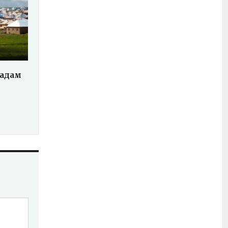
қадам