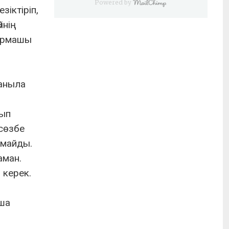
Powered by
іктіріп,
інің
дармашы
даныла
лып
 сөзбе
лмайды.
аман.
 керек.
нша