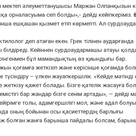
 мектеп әлеуметтанушысы Маржан Олпанқызын кез
қа орналасуыма сеп болды»,- дейді кейіпкеріміз. Өз
йынша ешқашан қызмет етіп көрмепті. Ал сурдоау
лолог деп атаған екен. Грек тілінен аударғанда
ны білдіреді. Кейіннен сурдоаудармашы атауы қол
өрінгенмен бұл мамандықтың өз қиындығы бар.
ын қоғамға жеткізіп және керісінше қоғамда бо
 түсіндіру – үлкен жауапкершілік. «Кейде мәтінді
е жеткізу қажет болады. Бізге қателік жасауға бо
містігі бар жандар бізге сенім артады», — дейді м
йірімге толы, адамгершілігі мол, және адал болуы
нда оның бойынан осы қасиеттердің барлығы
таж болған жанға барынша пайдалы болсам, бары