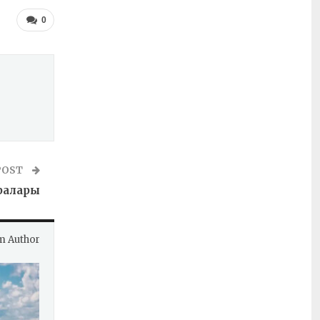
0
POST
ралары
m Author