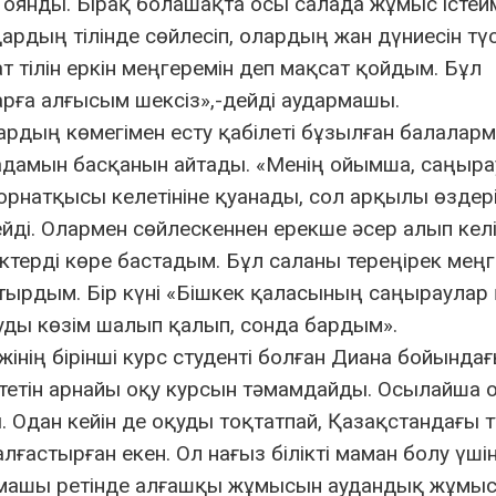
оянды. Бірақ болашақта осы салада жұмыс істей
рдың тілінде сөйлесіп, олардың жан дүниесін түс
т тілін еркін меңгеремін деп мақсат қойдым. Бұл
арға алғысым шексіз»,-дейді аудармашы.
дардың көмегімен есту қабілеті бұзылған балалар
дамын басқанын айтады. «Менің ойымша, саңыра
рнатқысы келетініне қуанады, сол арқылы өздер
ді. Олармен сөйлескеннен ерекше әсер алып келі
иктерді көре бастадым. Бұл саланы тереңірек меңг
ырдым. Бір күні «Бішкек қаласының саңыраулар
руды көзім шалып қалып, сонда бардым».
ің бірінші курс студенті болған Диана бойында
тетін арнайы оқу курсын тәмамдайды. Осылайша о
Одан кейін де оқуды тоқтатпай, Қазақстандағы т
ғастырған екен. Ол нағыз білікті маман болу үшін
армашы ретінде алғашқы жұмысын аудандық жұмы