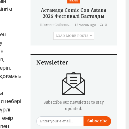
мін
ҚОҒАМ
інгім
Астанада Comic Con Astana
2026 Фестивалі Басталды
Шолпан Сабанова
12 часов ago
0
мен
LOAD MORE POSTS
у
ін
п,
Newsletter
еріп,
 қоғамы»
ғы
л небәрі
Subscribe our newsletter to stay
үрлі
updated.
 өмір
Subscribe
спен