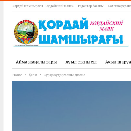
«Қордай шамшырағы-Кордайский маяк»
Редактор бағаны
Колонка редак
Аймақ жаңалықтары
Ауыл тынысы
Ауыл шару
Home
Қоғам
Сурдоаудармашы Диана