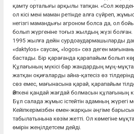
қамту орталығы арқылы тапқан. «Сол жерден
ол кісі мені маман ретінде алға сүйреп, жұмыс
негізгі мамандығы агроном болса да, ол бо
болып жүргеніне тоғыз жылдың жүзі болған.
1995 жылға дейін сурдоаудармашыларды дакти
«daktylos» саусақ, «logos» сөз деген мағына
бастады. Бір қарағанда қарапайым болып к
Құлағының мүкісі бар жандардың мұң-мұқтаж
жатқан оқиғаларды айна-қатесіз өз тілдерінде
сөз емес, мағынасына қарай, қарапайым тілд
Өйткені қандай жағдай болмасын құлағының ке
Бұл салада жұмыс істейтін адамның жүрегі ме
Кейіпкерімізбен емен-жарқын әңгіме барысы
табылатынына көзім жетті. Ол көмегіне мұқ
өмірін жеңілдетсем дейді.