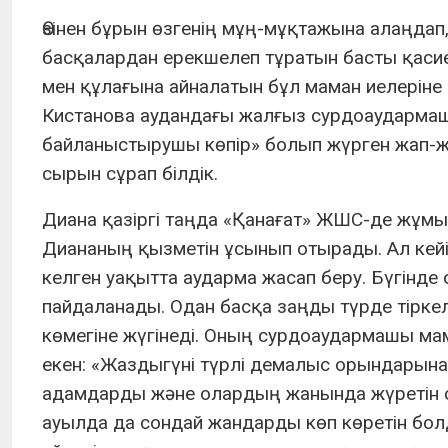
Өзінен бұрын өзгенің мұң-мұқтажына алаңд
басқалардан ерекшелеп тұратын басты қасие
мен құлағына айналатын бұл маман иелерін
Кистанова аудандағы жалғыз сурдоаудармаш
байланыстырушы көпір» болып жүрген жап-ж
сырын сұрап білдік.
Диана қазіргі таңда «Қанағат» ЖШС-де жұмыс
Диананың қызметін ұсынып отырады. Ал кейіпк
келген уақытта аударма жасап беру. Бүгінде 
пайдаланады. Одан басқа заңды түрде тірк
көмегіне жүгінеді. Оның сурдоаудармашы м
екен: «Жаздыгүні түрлі демалыс орындарына
адамдарды және олардың жанында жүретін с
ауылда да сондай жандарды көп көретін бол