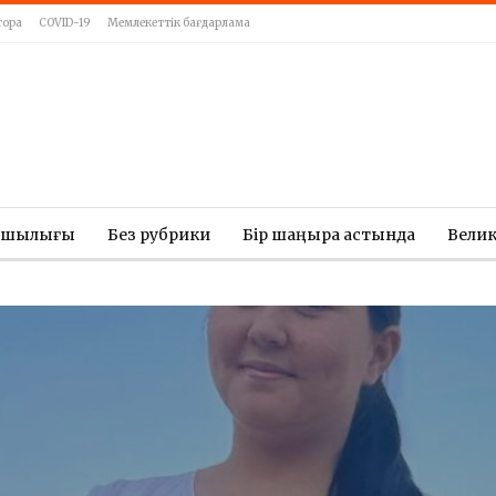
тора
COVID-19
Мемлекеттік бағдарлама
ашылығы
Без рубрики
Бір шаңырақ астында
Вели