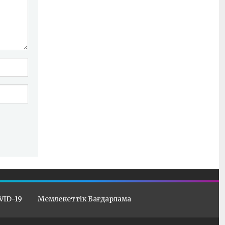
VID-19
Мемлекеттік Бағдарлама