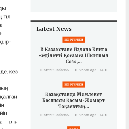
рды
 тілі
а
Latest News
н
БЕЗ РУБРИКИ
қыр-
В Казахстане Издана Книга
«Әділетті Қоғамға Шыншыл
Сөз»,…
Шолпан Сабанова
10 часов ago
0
де, кез
БЕЗ РУБРИКИ
ның
Қазақстанда Мемлекет
қалған
Басшысы Қасым-Жомарт
ін
Тоқаевтың…
йін
Шолпан Сабанова
10 часов ago
0
т тілін