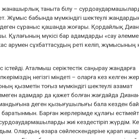
ап, жанашырлық таныта білу – сурдоаудармашыла
т. Жұмыс бабында мүмкіндігі шектеулі жандардың
е деген сұраныс қашанда жоғары. Қордайлық Диан
ы. Құлағының мүкісі бар адамдарды «сау әлемме
ас арумен сұхбаттасудың реті келіп, жұмысының 
 істейді. Аталмыш серіктестік саңырау жандарға
еріміздің негізгі міндеті – оларға кез келген жер
оның қызметін тоғыз мүмкіндігі шектеулі азамат
елмеген адамдар да қажет болған жағдайда Диана
амандығына деген қызығушылығы бала кезден бай
 баратынмын. Барған жерлерімде құлағы естімейт
урдоаудармашыларды жиі кездестіріп жүрдім. Ке
дым. Олардың өзара сөйлескендеріне қарап ишара