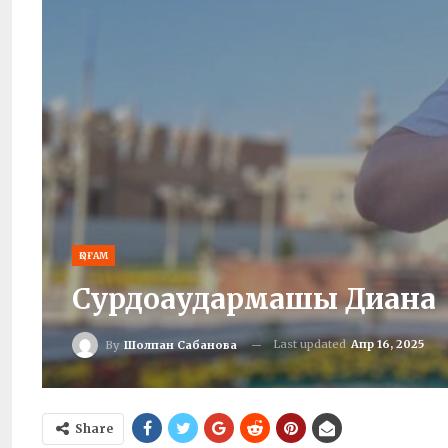
ҚОҒАМ
Сурдоаудармашы Диана
Last updated
Апр 16, 2025
By
Шолпан Сабанова
Share