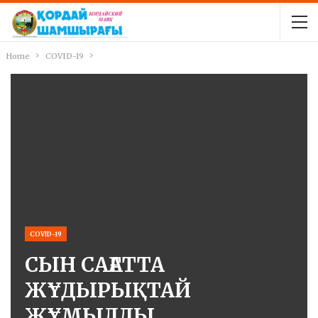
Home
COVID-19
COVID-19
СЫН САҒАТТА
ЖҰДЫРЫҚТАЙ
ЖҰМЫЛДЫ