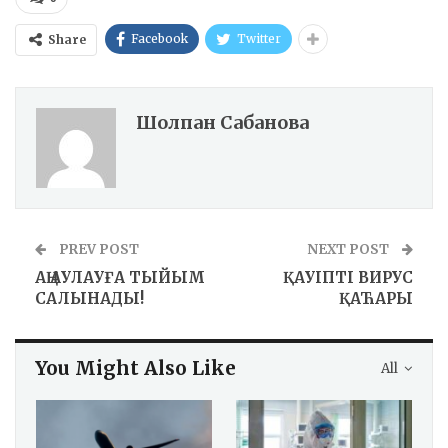
Facebook
Twitter
Share
Шолпан Сабанова
PREV POST
NEXT POST
АҢ АУЛАУҒА ТЫЙЫМ
ҚАУІПТІ ВИРУС
САЛЫНАДЫ!
ҚАЋАРЫ
You Might Also Like
All