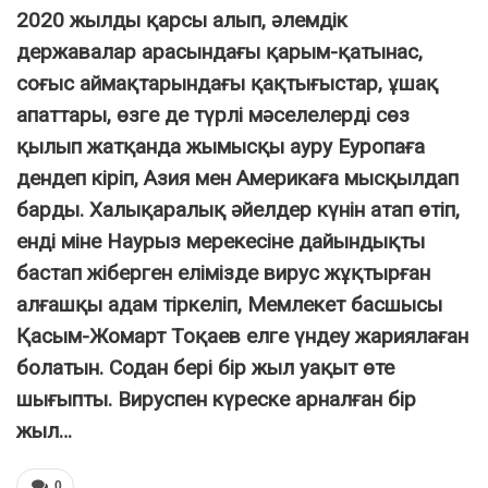
2020 жылды қарсы алып, әлемдік
державалар арасындағы қарым-қатынас,
соғыс аймақтарындағы қақтығыстар, ұшақ
апаттары, өзге де түрлі мәселелерді сөз
қылып жатқанда жымысқы ауру Еуропаға
дендеп кіріп, Азия мен Америкаға мысқылдап
барды. Халықаралық әйелдер күнін атап өтіп,
енді міне Наурыз мерекесіне дайындықты
бастап жіберген елімізде вирус жұқтырған
алғашқы адам тіркеліп, Мемлекет басшысы
Қасым-Жомарт Тоқаев елге үндеу жариялаған
болатын. Содан бері бір жыл уақыт өте
шығыпты. Вируспен күреске арналған бір
жыл…
0