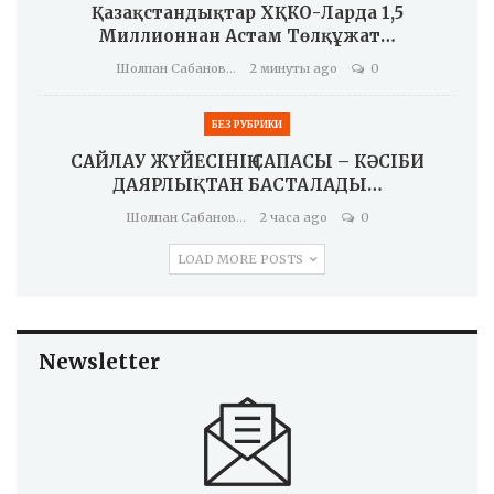
Қазақстандықтар ХҚКО-Ларда 1,5
Миллионнан Астам Төлқұжат…
Шолпан Сабанова
2 минуты ago
0
БЕЗ РУБРИКИ
САЙЛАУ ЖҮЙЕСІНІҢ САПАСЫ – КӘСІБИ
ДАЯРЛЫҚТАН БАСТАЛАДЫ…
Шолпан Сабанова
2 часа ago
0
LOAD MORE POSTS
Newsletter