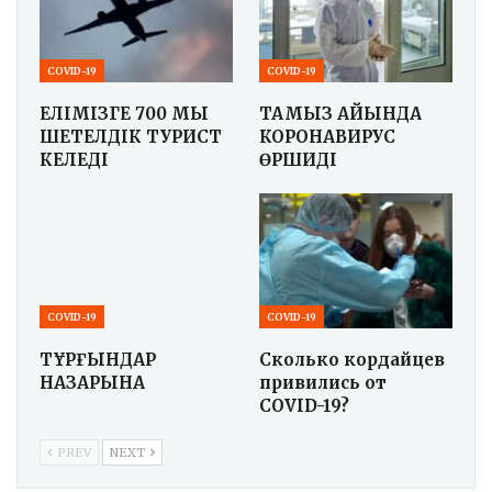
COVID-19
COVID-19
ЕЛІМІЗГЕ 700 МЫҢ
ТАМЫЗ АЙЫНДА
ШЕТЕЛДІК ТУРИСТ
КОРОНАВИРУС
КЕЛЕДІ
ӨРШИДІ
COVID-19
COVID-19
ТҰРҒЫНДАР
Сколько кордайцев
НАЗАРЫНА
привились от
COVID-19?
PREV
NEXT