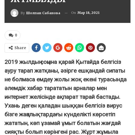
On
Мар 18, 2021
By
Шолпан Сабанова
0
Share
2019 жылдың соңына қарай Қытайда белгісіз
ауру тарап жатқаны, әзірге ешқандай сипаты
не болмаса емдеу жолы жоқ екені турасында
әлемдік хабар тарататын арналар мен
интернет желісінде ақпарат тарай бастады.
Ухань деген қаладан шыққан белгісіз вирус
бізге жаңалықтардағы күнделікті көрсетіп
жататын, көп ұзамай ұмыт болатын жағдай
сияқты болып көрінгені рас. Жұрт жұмыла