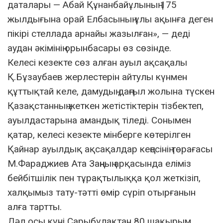
даталары — Абай Құнанбайұлының 175
жылдығына орай Елбасының ұлы ақынға деген
пікірі стеллада арнайы жазылған», — деді
аудан әкімінің орынбасары өз сөзінде.
Келесі кезекте сөз алған ауыл ақсақалы
Қ.Бұзаубаев жерлестерін айтулы күнмен
құттықтай келе, дамудың даңғыл жолына түскен
Қазақстанның жеткен жетістіктерін тізбектеп,
ауылдастарына амандық тіледі. Сонымен
қатар, келесі кезекте мінберге көтерілген
Қайнар ауылдық ақсақалдар кеңесінің төрағасы
М.Фараджиев Ата Заңның арқасында еліміз
бейбітшілік пен тұрақтылыққа қол жеткізіп,
халқымыз тату-тәтті өмір сүріп отырғанын
алға тартты.
Дәл осы күні Сарыбұлақтан 80 шақырым