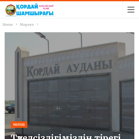
Home
Мереке
МЕРЕКЕ
Тәуелсіздігіміздің тірегі