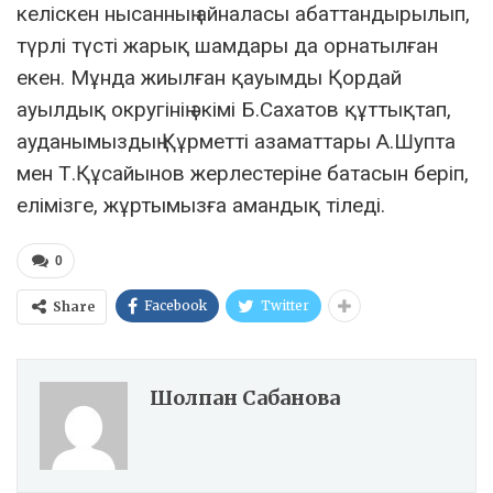
келіскен нысанның айналасы абаттандырылып,
түрлі түсті жарық шамдары да орнатылған
екен. Мұнда жиылған қауымды Қордай
ауылдық округінің әкімі Б.Сахатов құттықтап,
ауданымыздың Құрметті азаматтары А.Шупта
мен Т.Құсайынов жерлестеріне батасын беріп,
елімізге, жұртымызға амандық тіледі.
0
Facebook
Twitter
Share
Шолпан Сабанова