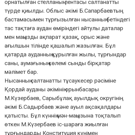
орнатылған стелланың лентасы салтанатты
түрде қиылды. Облыс әкімі Б.Сапарбаевтың
бастамасымен тұрғызылған нысанның бетіндегі
тас тақтаға аудан өміріндегі айтулы даталар
мен маңызды ақпарат қазақ, орыс және
ағылшын тілінде қашалып жазылған. Бұл
қатарда ауданның құрылған жылы, тұрғындар
саны, аумағының көлемі сынды бірқатар
мәлімет бар.
Нысанның салтанатты тұсаукесер рәсіміне
Қордай ауданы әкімінің орынбасары
М.Күзербаев, Сарыбұлақ ауылдық округінің
әкімі Б.Садырбаев және ауыл ақсақалдары
қатысты. Бұл күннің мән-маңызына тоқталып
өткен М.Күзербаев іс-шараға жиылған
тұрғындарды Конституция күнімен