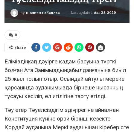
Last updated
Авг 28, 2020
By
Шолпан Сабанова
0
Share
Еліміздің жаңа дәуірге қадам басуына түрткі
болған Ата Заңымыздың қабылданғанына биыл
25 жыл толып отыр. Осындай айтулы мереке
қарсаңында ауданымызда бірнеше нысанның
тұсауы кесіліп, ел игілігіне тарту етілді.
Тәу етер Тәуелсіздігіміздің тірегіне айналған
Конституция күніне орай бірінші кезекте
Қордай ауданына Меркі ауданынан кіреберісте