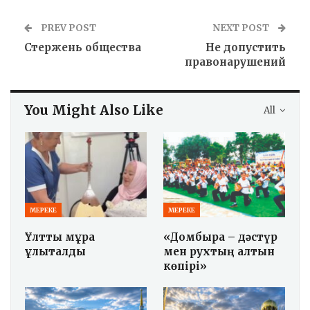
PREV POST
NEXT POST
Стержень общества
Не допустить
правонарушений
You Might Also Like
All
МЕРЕКЕ
МЕРЕКЕ
Ұлттық мұра
«Домбыра – дәстүр
ұлықталды
мен рухтың алтын
көпірі»