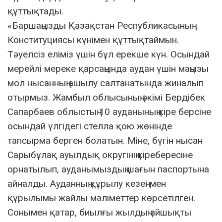
құттықтады.
«Баршаңызды Қазақстан Республикасының
Конституциясы күнімен құттықтаймын.
Тәуелсіз еліміз үшін бұл ерекше күн. Осындай
мерейлі мереке қарсаңында аудан үшін маңызы
мол нысанның ашылу салтанатында жиналып
отырмыз. Жамбыл облысының әкімі Бердібек
Сапарбаев облыстың 10 ауданының кіре берсіне
осындай үлгідегі стелла қою жөнінде
тапсырма берген болатын. Міне, бүгін нысан
Сарыбұлақ ауылдық округінің кіребересіне
орнатылып, ауданымыздың шағын паспортына
айналды. Ауданның құрылу кезеңі мен
құрылымы жайлы мәліметтер көрсетілген.
Сонымен қатар, биылғы жылдың айшықты