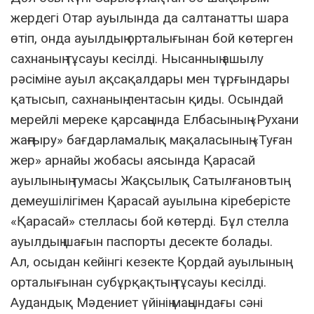
жердегі Отар ауылында да салтанатты шара
өтіп, онда ауылдың орталығынан бой көтерген
сахнаның тұсауы кесілді. Нысанның ашылу
рәсіміне ауыл ақсақалдары мен тұрғындары
қатысып, сахнаның лентасын қиды. Осындай
мерейлі мереке қарсаңында Елбасының «Рухани
жаңғыру» бағдарламалық мақаласының «Туған
жер» арнайы жобасы аясында Қарасай
ауылының тумасы Жақсылық Сатылғановтың
демеушілігімен Қарасай ауылына кіреберісте
«Қарасай» стелласы бой көтерді. Бұл стелла
ауылдың шағын паспорты десекте болады.
Ал, осыдан кейінгі кезекте Қордай ауылының
орталығынан субұрқақтың тұсауы кесілді.
Аудандық Мәдениет үйінің маңындағы сәні