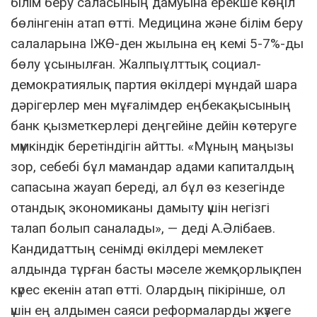
білім беру саласының дамуына ерекше көңіл
бөлінгенін атап өтті. Медицина және білім беру
салаларына ІЖӨ-ден жылына ең кемі 5-7%-ды
бөлу ұсынылған. Жалпыұлттық социал-
демократиялық партия өкілдері мұндай шара
дәрігерлер мен мұғалімдер еңбекақысының
банк қызметкерлері деңгейіне дейін көтеруге
мүмкіндік беретіндігін айтты. «Мұның маңызы
зор, себебі бұл мамандар адами капиталдың
сапасына жауап береді, ал бұл өз кезегінде
отандық экономиканы дамыту үшін негізгі
талап болып саналады», — деді А.Әлібаев.
Кандидаттың сенімді өкілдері мемлекет
алдында тұрған басты мәселе жемқорлықпен
күрес екенін атап өтті. Олардың пікірінше, ол
үшін ең алдымен саяси реформаларды жүзеге