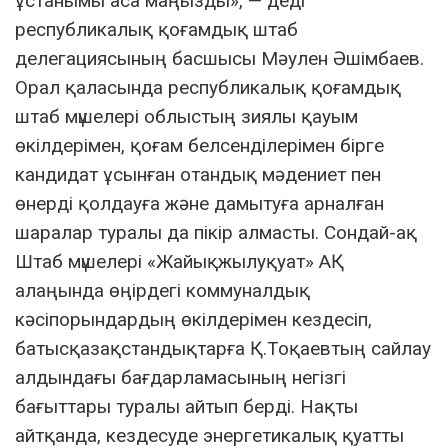
ұстанымы аса маңызды», — деді
республикалық қоғамдық штаб
делегациясының басшысы Мәулен Әшімбаев.
Орал қаласында республикалық қоғамдық
штаб мүшелері облыстың зиялы қауым
өкілдерімен, қоғам белсенділерімен бірге
кандидат ұсынған отандық мәдениет пен
өнерді қолдауға және дамытуға арналған
шаралар туралы да пікір алмасты. Сондай-ақ
Штаб мүшелері «Жайықжылуқуат» АҚ
алаңында өңірдегі коммуналдық
кәсіпорындардың өкілдерімен кездесіп,
батысқазақстандықтарға Қ.Тоқаевтың сайлау
алдындағы бағдарламасының негізгі
бағыттары туралы айтып берді. Нақты
айтқанда, кездесуде энергетикалық қуатты