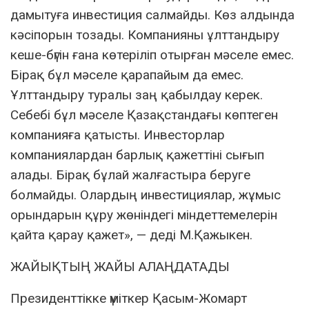
дамытуға инвестиция салмайды. Көз алдында
кәсіпорын тозады. Компанияны ұлттандыру
кеше-бүгін ғана көтеріліп отырған мәселе емес.
Бірақ бұл мәселе қарапайым да емес.
Ұлттандыру туралы заң қабылдау керек.
Себебі бұл мәселе Қазақстандағы көптеген
компанияға қатысты. Инвесторлар
компаниялардан барлық қажеттіні сығып
алады. Бірақ бұлай жалғастыра беруге
болмайды. Олардың инвестициялар, жұмыс
орындарын құру жөніндегі міндеттемелерін
қайта қарау қажет», — деді М.Қажыкен.
ЖАЙЫҚТЫҢ ЖАЙЫ АЛАҢДАТАДЫ
Президенттікке үміткер Қасым-Жомарт