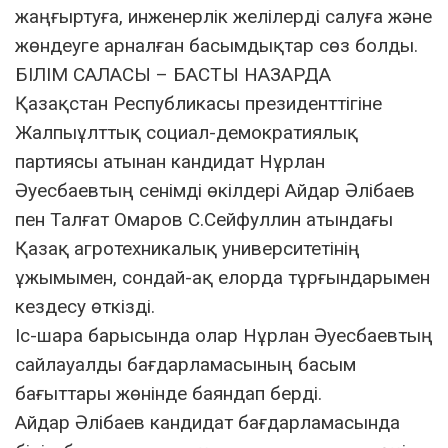
жаңғыртуға, инженерлік желілерді салуға және
жөндеуге арналған басымдықтар сөз болды.
БІЛІМ САЛАСЫ – БАСТЫ НАЗАРДА
Қазақстан Республикасы президенттігіне
Жалпыұлттық социал-демократиялық
партиясы атынан кандидат Нұрлан
Әуесбаевтың сенімді өкілдері Айдар Әлібаев
пен Талғат Омаров С.Сейфуллин атындағы
Қазақ агротехникалық университетінің
ұжымымен, сондай-ақ елорда тұрғындарымен
кездесу өткізді.
Іс-шара барысында олар Нұрлан Әуесбаевтың
сайлауалды бағдарламасының басым
бағыттары жөнінде баяндап берді.
Айдар Әлібаев кандидат бағдарламасында