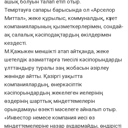
ашық болуын талап етіп отыр.
Теміртауға сапары барысында ол «Арселор
Миттал», жеке құрылыс, коммуналдық, күзет
компанияларының қызметкерлерімен, сондай-
ақ салалық кәсіподақтардың өкілдерімен
кездесті.
М.Қажыкен меншікті атап айтқанда, жеке
шетелдік азаматтарға тиесілі кәсіпорындарды
ұлттандыру туралы заң жобасын әзірлеу
жөнінде айтты. Қазіргі уақытта
компаниялардың, өнеркәсіптік
кәсіпорындардың жекелеген иелерінің
өздерінің шарттық міндеттемелерін
орындамауы өзекті мәселеге айналып отыр.
«Инвестор немесе компания иесі өз
міндеттемелеріне назар аудармайды, өндірісті