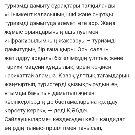
туризмді дамыту сұрақтары талқыланды.
«Шымкент қаласының ішкі және сыртқы
туризмді дамытуда әлеуеті өте зор. Жаңа
жұмыс орындарының ашылуы мен
инфрақұрылымның жақсаруы – туризмді
дамытудың бір ғана қыры. Осы саланы
жетілдіру арқылы біз еліміздің ұлттық және
тарихи-мәдени құндылықтарын кеңінен
насихаттай аламыз. Қазақ ұлттық тағамдарын
жаңғыртып, туристерді қызықтырудың ең
ұтымды бағытын дамытып жүрген
кәсіпкерлердің де бастамаларына қолдау
көрсету керек», — деді Қ.Әбден.
Сайлаушылармен кездесуден кейін кандидат
өңірдің тыныс-тіршілігімен танысып,