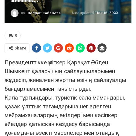
Last updated
Ноя 16, 2022
By
Шолпан Сабанова
0
Share
Президенттікке үміткер Қарақат Әбден
Шымкент қаласының сайлаушыларымен
жүздесіп, жиналған жұртты өзінің сайлауалды
бағдарламасымен таныстырды.
Қала тұрғындары, туристік сала мамандары,
қазақ ұлттық тағамдарына негізделген
мейрамханалардың өкілдері мен кәсіпкер
әйелдер қатысқан кездесу барысында
қоғамдағы өзекті мәселелер мен отандық