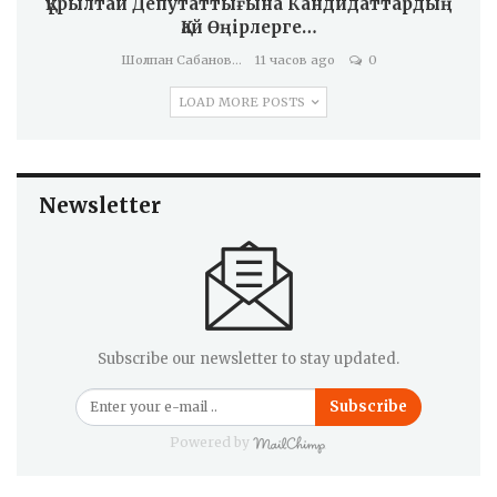
Құрылтай Депутаттығына Кандидаттардың
Қай Өңірлерге…
Шолпан Сабанова
11 часов ago
0
LOAD MORE POSTS
Newsletter
Subscribe our newsletter to stay updated.
Subscribe
Powered by