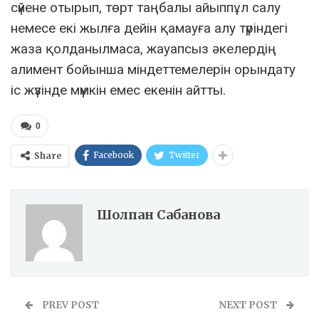
сүйене отырып, төрт таңбалы айыппұл салу
немесе екі жылға дейін қамауға алу түріндегі
жаза қолданылмаса, жауапсыз әкелердің
алимент бойынша міндеттемелерін орындату
іс жүзінде мүмкін емес екенін айтты.
0
Facebook
Twitter
Share
Шолпан Сабанова
PREV POST
NEXT POST