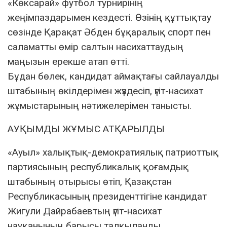
«Көксарай» футбол турнирінің
жеңімпаздарымен кездесті. Өзінің құттықтау
сөзінде Қарақат Әбден бұқаралық спорт пен
саламатты өмір салтын насихаттаудың
маңызын ерекше атап өтті.
Бұдан бөлек, кандидат аймақтағы сайлауалды
штабының өкілдерімен жүздесіп, үгіт-насихат
жұмыстарының нәтижелерімен танысты.
АУҚЫМДЫ ЖҰМЫС АТҚАРЫЛДЫ
«Ауыл» халықтық-демократиялық патриоттық
партиясының республикалық қоғамдық
штабының отырысы өтіп, Қазақстан
Республикасының президенттігіне кандидат
Жигули Дайрабаевтың үгіт-насихат
науқанының барысы талқыланды.