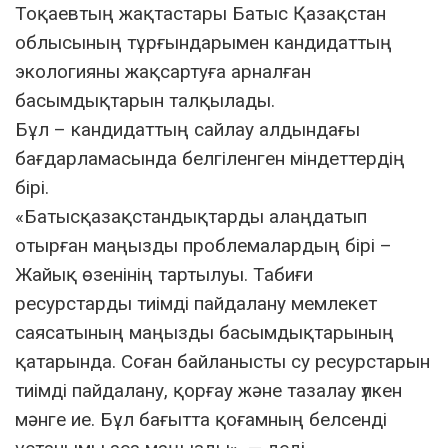
Тоқаевтың жақтастары Батыс Қазақстан
облысының тұрғындарымен кандидаттың
экологияны жақсартуға арналған
басымдықтарын талқылады.
Бұл – кандидаттың сайлау алдындағы
бағдарламасында белгіленген міндеттердің
бірі.
«Батысқазақстандықтарды алаңдатып
отырған маңызды проблемалардың бірі –
Жайық өзенінің тартылуы. Табиғи
ресурстарды тиімді пайдалану мемлекет
саясатының маңызды басымдықтарының
қатарында. Соған байланысты су ресурстарын
тиімді пайдалану, қорғау және тазалау үлкен
мәнге ие. Бұл бағытта қоғамның белсенді