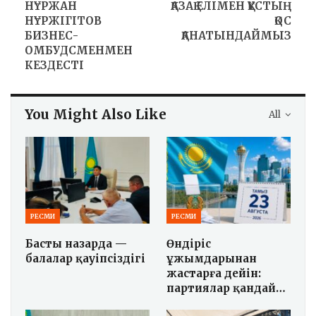
НҰРЖАН
ҚАЗАҚ ЕЛІМЕН ҚҰСТЫҢ
НҰРЖІГІТОВ
ҚОС
БИЗНЕС-
ҚАНАТЫНДАЙМЫЗ
ОМБУДСМЕНМЕН
КЕЗДЕСТІ
You Might Also Like
All
РЕСМИ
РЕСМИ
Басты назарда —
Өндіріс
балалар қауіпсіздігі
ұжымдарынан
жастарға дейін:
партиялар қандай…