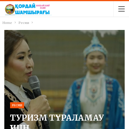
Home
Ресми
РЕСМИ
ТУРИЗМ ТҰРАЛАМАУ
ҮШІН…