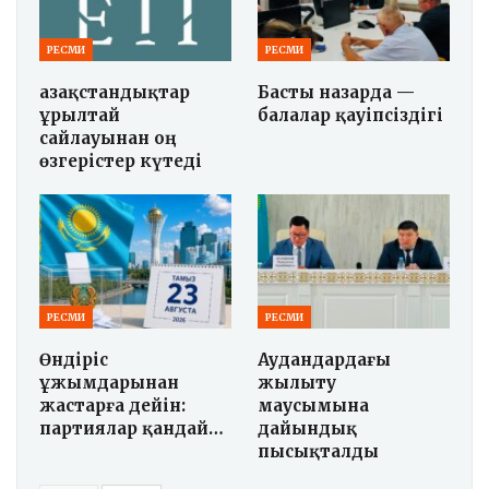
РЕСМИ
РЕСМИ
Қазақстандықтар
Басты назарда —
Құрылтай
балалар қауіпсіздігі
сайлауынан оң
өзгерістер күтеді
РЕСМИ
РЕСМИ
Өндіріс
Аудандардағы
ұжымдарынан
жылыту
жастарға дейін:
маусымына
партиялар қандай…
дайындық
пысықталды