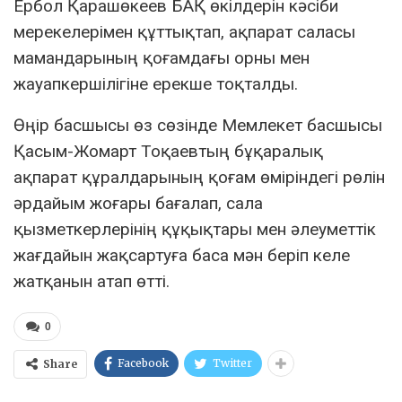
Ербол Қарашөкеев БАҚ өкілдерін кәсіби
мерекелерімен құттықтап, ақпарат саласы
мамандарының қоғамдағы орны мен
жауапкершілігіне ерекше тоқталды.
Өңір басшысы өз сөзінде Мемлекет басшысы
Қасым-Жомарт Тоқаевтың бұқаралық
ақпарат құралдарының қоғам өміріндегі рөлін
әрдайым жоғары бағалап, сала
қызметкерлерінің құқықтары мен әлеуметтік
жағдайын жақсартуға баса мән беріп келе
жатқанын атап өтті.
0
Facebook
Twitter
Share