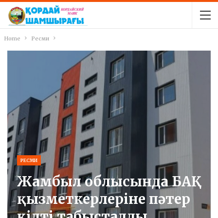
Home
Ресми
РЕСМИ
Жамбыл облысында БАҚ
қызметкерлеріне пәтер
кілті табысталды