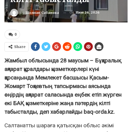
On
Июн 26, 2026
By
Шолпан Сабанова
0
Share
Жамбыл облысында 28 маусым – Бұқаралық
ақпарат құралдары қызметкерлері күні
қарсаңында Мемлекет басшысы Қасым-
Жомарт Тоқаевтың тапсырмасы аясында
өңірдің ақпарат саласында еңбек етіп жүрген
екі БАҚ қызметкеріне жаңа пәтердің кілті
табысталды, деп хабарлайды baq-orda.kz.
Салтанатты шараға қатысқан облыс әкімі