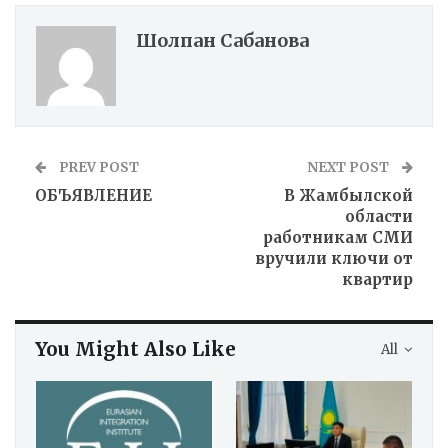
Шолпан Сабанова
PREV POST
NEXT POST
ОБЪЯВЛЕНИЕ
В Жамбылской
области
работникам СМИ
вручили ключи от
квартир
You Might Also Like
All