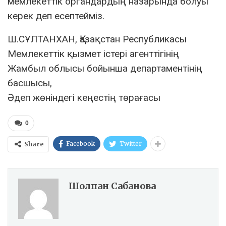
мемлекеттік органдардың назарында болуы
керек деп есептейміз.
Ш.СҰЛТАНХАН, Қазақстан Республикасы
Мемлекеттік қызмет істері агенттігінің
Жамбыл облысы бойынша департаментінің
басшысы,
Әдеп жөніндегі кеңестің төрағасы
0
Facebook
Twitter
Share
Шолпан Сабанова