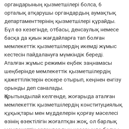
органдарының қызметшілері болса, 6
орталық атқарушы органдардың аумақтық
департаменттерінің қызметшілері құрайды.
Бұл өз кезегінде, отбасы, денсаулық немесе
басқа да қиын жағдайларға тап болған
мемлекеттік қызметшілердің икемді жұмыс
кестесін пайдалануға мүмкіндік береді.
Аталған жұмыс режимін еңбек заңнамасы
шеңберінде мемлекеттік қызметшілердің
қажеттіліктерін ескере отырып, кеңінен енгізу
орынды деп саналады.
Қорытындылай келгенде, жоғарыда аталған
мемлекеттік қызметшілердің конституциялық
құқықтары мен мүдделерін қорғау мәселесі
өзінің өзектілігін жоғалтқан жоқ, ол барлық