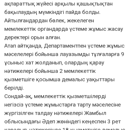
ақпараттық жүйесі арқылы қашықтықтан
бақылаудың мүмкіндігі пайда болды.
Айтылғандардан бөлек, жекелеген
мемлекеттік органдарда үстеме жұмыс жасау
деректері орын алған.
Атап айтқанда, Департаментпен үстеме жұмыс
мәселелері бойынша лауазымды тұлғаларға 9
ұсыныс хат жолданып, олардың қарау
нәтижелері бойынша 2 мемлекеттік
қызметшіге қосымша демалыс уақыттары
берілді.
Сондай-ақ, мемлекеттік қызметшілерді
негізсіз үстеме жұмыстарға тарту мәселесіне
жүргізілген талдау нәтижелері Жамбыл
облысындағы Әдеп жөніндегі кеңеспен 3 рет
қаралып, нәтижесінде 18 қызметшіге демалыс