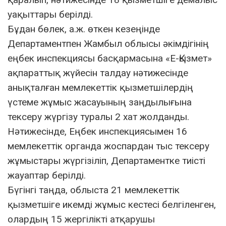
уақыттары берілді.
Бұдан бөлек, а.ж. өткен кезеңінде
Департаментпен Жамбыл облысы әкімдігінің
еңбек инспекциясы басқармасына «Е-Қызмет»
ақпараттық жүйесін талдау нәтижесінде
анықталған мемлекеттік қызметшілердің
үстеме жұмыс жасауының заңдылығына
тексеру жүргізу туралы 2 хат жолданды.
Нәтижесінде, Еңбек инспекциясымен 16
мемлекеттік органда жоспардан тыс тексеру
жұмыстары жүргізіліп, Департаментке тиісті
жауаптар берілді.
Бүгінгі таңда, облыста 21 мемлекеттік
қызметшіге икемді жұмыс кестесі белгіленген,
олардың 15 жергілікті атқарушы