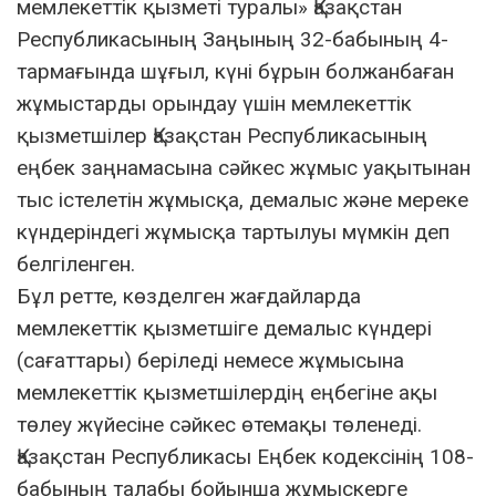
мемлекеттік қызметі туралы» Қазақстан
Республикасының Заңының 32-бабының 4-
тармағында шұғыл, күнi бұрын болжанбаған
жұмыстарды орындау үшiн мемлекеттік
қызметшілер Қазақстан Республикасының
еңбек заңнамасына сәйкес жұмыс уақытынан
тыс істелетін жұмысқа, демалыс және мереке
күндерiндегі жұмысқа тартылуы мүмкiн деп
белгіленген.
Бұл ретте, көзделген жағдайларда
мемлекеттік қызметшіге демалыс күндері
(сағаттары) беріледі немесе жұмысына
мемлекеттік қызметшілердің еңбегіне ақы
төлеу жүйесіне сәйкес өтемақы төленеді.
Қазақстан Республикасы Еңбек кодексінің 108-
бабының талабы бойынша жұмыскерге