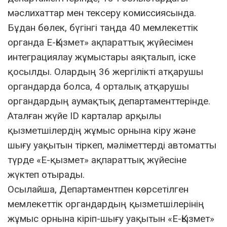
мәслихаттар мен тексеру комиссиясында.
Бұдан бөлек, бүгінгі таңда 40 мемлекеттік
органда Е-Қызмет» ақпараттық жүйесімен
интеграциялау жұмыстары аяқталып, іске
қосылды. Олардың 36 жергілікті атқарушы
органдарда болса, 4 орталық атқарушы
органдардың аумақтық департаменттерінде.
Аталған жүйе ID карталар арқылы
қызметшілердің жұмыс орнына кіру және
шығу уақытын тіркеп, мәліметтерді автоматты
түрде «Е-қызмет» ақпараттық жүйесіне
жүктеп отырады.
Осылайша, Департаментпен көрсетілген
мемлекеттік органдардың қызметшілерінің
жұмыс орнына кіріп-шығу уақытын «Е-Қызмет»