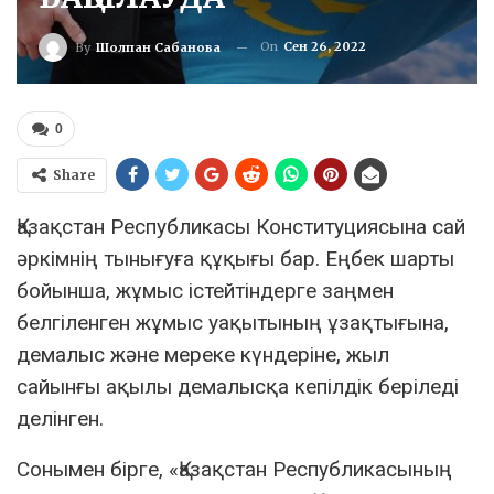
On
Сен 26, 2022
By
Шолпан Сабанова
0
Share
Қазақстан Республикасы Конституциясына сай
әркімнің тынығуға құқығы бар. Еңбек шарты
бойынша, жұмыс істейтіндерге заңмен
белгіленген жұмыс уақытының ұзақтығына,
демалыс және мереке күндеріне, жыл
сайынғы ақылы демалысқа кепілдік беріледі
делінген.
Сонымен бірге, «Қазақстан Республикасының