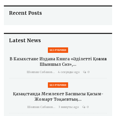
Recent Posts
Latest News
БЕЗ РУБРИКИ
В Казахстане Издана Книга «Әділетті Қоғамға
Шыншыл Сөз»,…
Шолпан Сабанова
4 секунды ago
0
БЕЗ РУБРИКИ
Қазақстанда Мемлекет Басшысы Қасым-
Жомарт Тоқаевтың…
Шолпан Сабанова
3 минуты ago
0