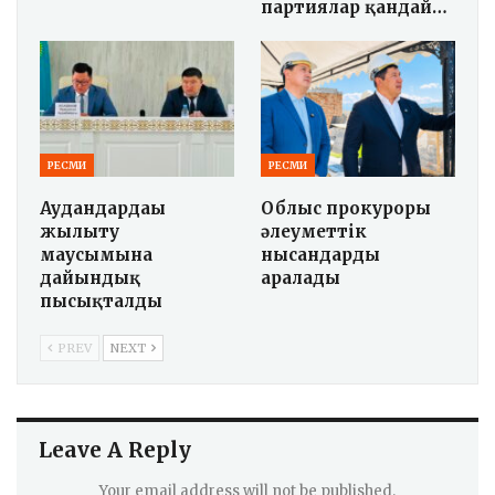
партиялар қандай…
РЕСМИ
РЕСМИ
Аудандардағы
Облыс прокуроры
жылыту
әлеуметтік
маусымына
нысандарды
дайындық
аралады
пысықталды
PREV
NEXT
Leave A Reply
Your email address will not be published.