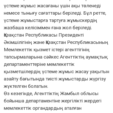
үстеме жұмыс жасағаны үшін ақы төленеді
немесе тынығу сағаттары беріледі. Бұл ретте,
үстеме жұмыстарға тартуға жұмыскердің
жазбаша келісімімен ғана жол беріледі.
Қазақстан Республикасы Президенті
Әкімшілігінің және Қазақстан Республикасының
Мемлекеттік қызмет істері агенттігінің
тапсырмаларына сәйкес Агенттіктің аумақтық
департаменттеріне мемлекеттік
қызметшілердің үстеме жұмыс жасау уақытын
азайту бағытында тиісті жұмыстарды жүргізу
жүктелген болатын.
Өз кезегінде, Агенттіктің Жамбыл облысы
бойынша департаментіне жергілікті жердегі
мемлекеттік органдардың аталған