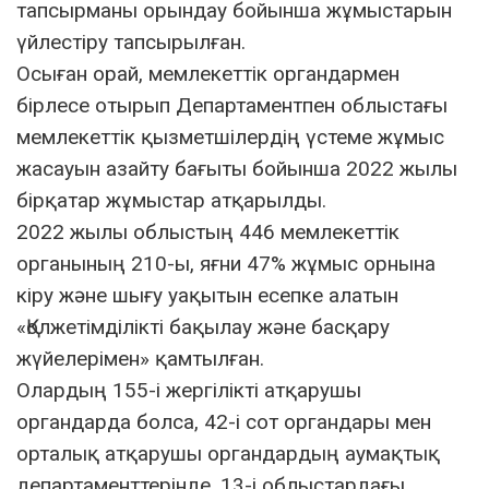
тапсырманы орындау бойынша жұмыстарын
үйлестіру тапсырылған.
Осыған орай, мемлекеттік органдармен
бірлесе отырып Департаментпен облыстағы
мемлекеттік қызметшілердің үстеме жұмыс
жасауын азайту бағыты бойынша 2022 жылы
бірқатар жұмыстар атқарылды.
2022 жылы облыстың 446 мемлекеттік
органының 210-ы, яғни 47% жұмыс орнына
кіру және шығу уақытын есепке алатын
«Қолжетімділікті бақылау және басқару
жүйелерімен» қамтылған.
Олардың 155-і жергілікті атқарушы
органдарда болса, 42-і сот органдары мен
орталық атқарушы органдардың аумақтық
департаменттерінде, 13-і облыстардағы